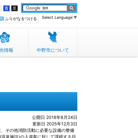
白
青
黒
Select Language
▼
ふりがなをつける
光情報
中野市について
公開日 2018年8月24日
更新日 2025年12月3日
設、その他消防活動に必要な設備の整備
(温泉施設)の入湯客に対して課税する目