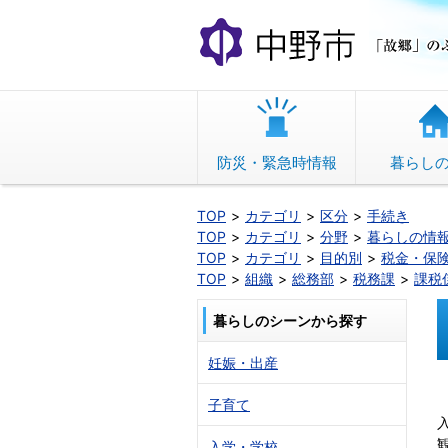
本
文
へ
移
動
防災・緊急時情報
暮らし
TOP
カテゴリ
区分
手続き
TOP
カテゴリ
分野
暮らしの情
TOP
カテゴリ
目的別
税金・保
TOP
組織
総務部
税務課
課税
暮らしのシーンから探す
妊娠・出産
子育て
入学・学校