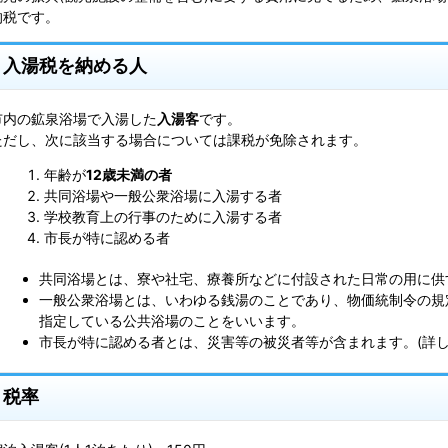
的税です。
入湯税を納める人
市内の鉱泉浴場で入湯した
入湯客
です。
ただし、次に該当する場合については課税が免除されます。
年齢が
12歳未満の者
共同浴場や一般公衆浴場に入湯する者
学校教育上の行事のために入湯する者
市長が特に認める者
共同浴場とは、寮や社宅、療養所などに付設された日常の用に供
一般公衆浴場とは、いわゆる銭湯のことであり、物価統制令の規
指定している公共浴場のことをいいます。
市長が特に認める者とは、災害等の被災者等が含まれます。(詳し
税率