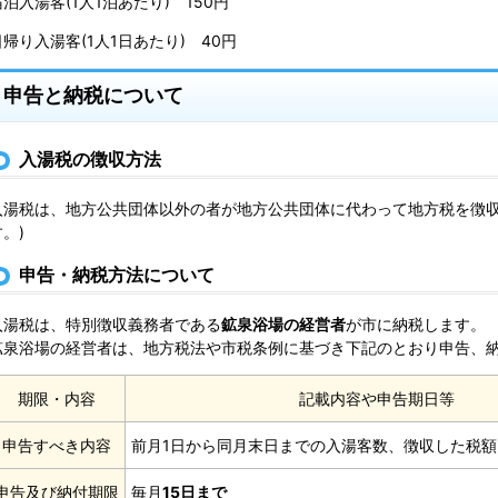
宿泊入湯客(1人1泊あたり) 150円
日帰り入湯客(1人1日あたり) 40円
申告と納税について
入湯税の徴収方法
入湯税は、地方公共団体以外の者が地方公共団体に代わって地方税を徴収
。)
申告・納税方法について
入湯税は、特別徴収義務者である
鉱泉浴場の経営者
が市に納税します。
鉱泉浴場の経営者は、地方税法や市税条例に基づき下記のとおり申告、
期限・内容
記載内容や申告期日等
申告すべき内容
前月1日から同月末日までの入湯客数、徴収した税
申告及び納付期限
毎月
15日まで