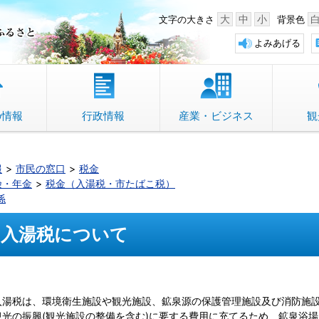
中野市 「故郷」のふるさと
大
中
小
文字の大きさ
背景色
よみあげる
の情報
行政情報
産業・ビジネス
観
報
市民の窓口
税金
険・年金
税金（入湯税・市たばこ税）
係
入湯税について
入湯税は、環境衛生施設や観光施設、鉱泉源の保護管理施設及び消防施
観光の振興(観光施設の整備を含む)に要する費用に充てるため、鉱泉浴場