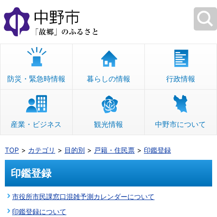
本
文
へ
移
動
防災・緊急時情報
暮らしの情報
行政情報
産業・ビジネス
観光情報
中野市について
TOP
カテゴリ
目的別
戸籍・住民票
印鑑登録
印鑑登録
市役所市民課窓口混雑予測カレンダーについて
印鑑登録について