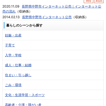
RSS
Atom
2020.11.09
長野県中野市インターネット公売｜インターネット公
売の流れ
（
収納係
）
2014.02.13
長野県中野市インターネット公売
（
収納係
）
暮らしのシーンから探す
妊娠・出産
子育て
入学・学校
成人・仕事・結婚
住まい・引っ越し
ごみ・環境
文化・生涯学習・スポーツ
高齢者・介護・障がい者