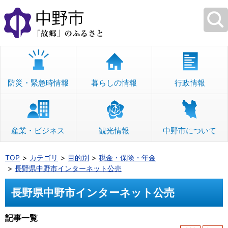
本
文
へ
移
動
防災・緊急時情報
暮らしの情報
行政情報
産業・ビジネス
観光情報
中野市について
TOP
カテゴリ
目的別
税金・保険・年金
長野県中野市インターネット公売
長野県中野市インターネット公売
記事一覧