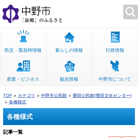
本
文
へ
移
動
防災・緊急時情報
暮らしの情報
行政情報
産業・ビジネス
観光情報
中野市について
TOP
カテゴリ
中野市公民館
豊田公民館(豊田文化センター)
各種様式
各種様式
記事一覧