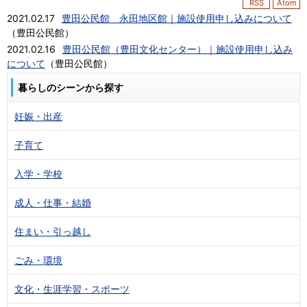
RSS
Atom
2021.02.17
豊田公民館 永田地区館｜施設使用申し込みについて
（
豊田公民館
）
2021.02.16
豊田公民館（豊田文化センター）｜施設使用申し込み
について
（
豊田公民館
）
暮らしのシーンから探す
妊娠・出産
子育て
入学・学校
成人・仕事・結婚
住まい・引っ越し
ごみ・環境
文化・生涯学習・スポーツ