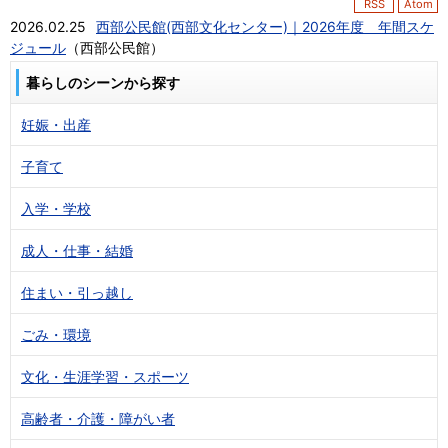
RSS
Atom
2026.02.25
西部公民館(西部文化センター)｜2026年度 年間スケ
ジュール
（
西部公民館
）
暮らしのシーンから探す
妊娠・出産
子育て
入学・学校
成人・仕事・結婚
住まい・引っ越し
ごみ・環境
文化・生涯学習・スポーツ
高齢者・介護・障がい者