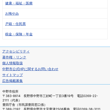
健康・福祉・医療
お悔やみ
戸籍・住民票
税金・保険・年金
アクセシビリティ
著作権・リンク
個人情報取扱
中野市公式HPに関するお問い合わせ
サイトマップ
広告掲載募集
中野市役所
〒383-8614 長野県中野市三好町一丁目3番19号 電話0269-22-
2111（代表）
豊田庁舎（市民課豊田窓口係）
〒389-2192 長野県中野市大字豊津2508番地 電話0269-38-3111