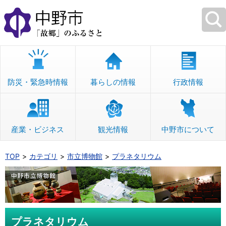
本
文
へ
移
動
防災・緊急時情報
暮らしの情報
行政情報
産業・ビジネス
観光情報
中野市について
TOP
カテゴリ
市立博物館
プラネタリウム
プラネタリウム