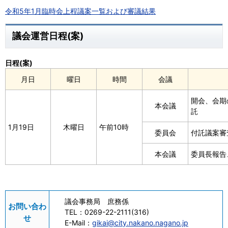
令和5年1月臨時会上程議案一覧および審議結果
議会運営日程(案)
日程(案)
月日
曜日
時間
会議
開会、会期
本会議
託
1月19日
木曜日
午前10時
委員会
付託議案審
本会議
委員長報告
議会事務局 庶務係
お問い合わ
TEL：
0269-22-2111(316)
せ
E-Mail：
gikai@city.nakano.nagano.jp