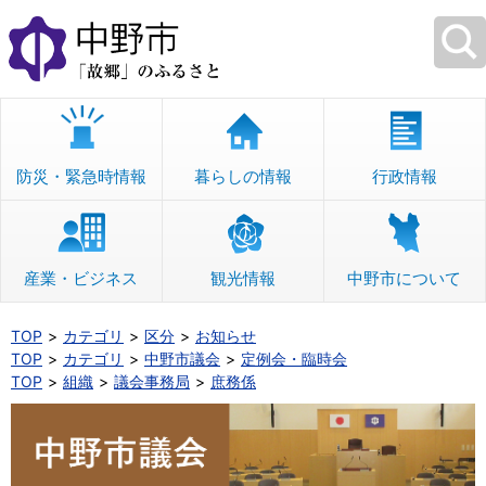
本
文
へ
移
動
防災・緊急時情報
暮らしの情報
行政情報
産業・ビジネス
観光情報
中野市について
TOP
カテゴリ
区分
お知らせ
TOP
カテゴリ
中野市議会
定例会・臨時会
TOP
組織
議会事務局
庶務係