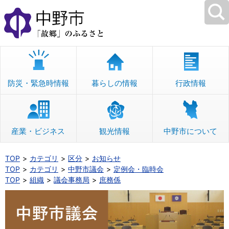
本
文
へ
移
動
防災・緊急時情報
暮らしの情報
行政情報
産業・ビジネス
観光情報
中野市について
TOP
カテゴリ
区分
お知らせ
TOP
カテゴリ
中野市議会
定例会・臨時会
TOP
組織
議会事務局
庶務係