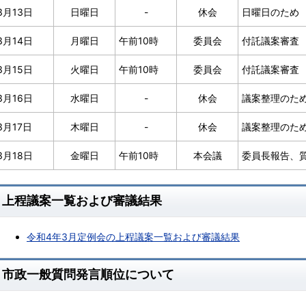
3月13日
日曜日
-
休会
日曜日のため
3月14日
月曜日
午前10時
委員会
付託議案審査
3月15日
火曜日
午前10時
委員会
付託議案審査
3月16日
水曜日
-
休会
議案整理のた
3月17日
木曜日
-
休会
議案整理のた
3月18日
金曜日
午前10時
本会議
委員長報告、
上程議案一覧および審議結果
令和4年3月定例会の上程議案一覧および審議結果
市政一般質問発言順位について