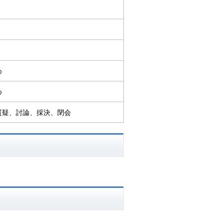
め
め
質疑、討論、採決、閉会