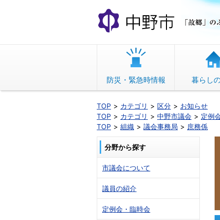
本
文
へ
移
動
防災・緊急時情報
暮らし
TOP
カテゴリ
区分
お知らせ
TOP
カテゴリ
中野市議会
定例
TOP
組織
議会事務局
庶務係
分野から探す
市議会について
議員の紹介
定例会・臨時会