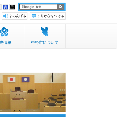
白
青
黒
よみあげる
ふりがなをつける
光情報
中野市について