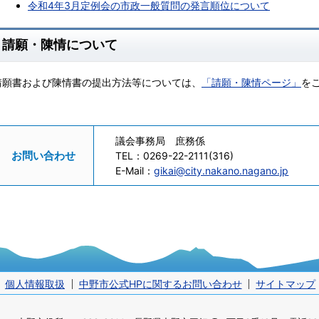
令和4年3月定例会の市政一般質問の発言順位について
請願・陳情について
請願書および陳情書の提出方法等については、
「請願・陳情ページ」
を
議会事務局 庶務係
お問い合わせ
TEL：
0269-22-2111(316)
E-Mail：
gikai@city.nakano.nagano.jp
個人情報取扱
中野市公式HPに関するお問い合わせ
サイトマップ