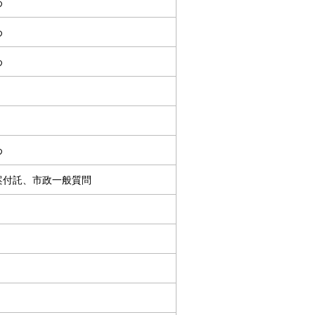
め
め
め
め
案付託、市政一般質問