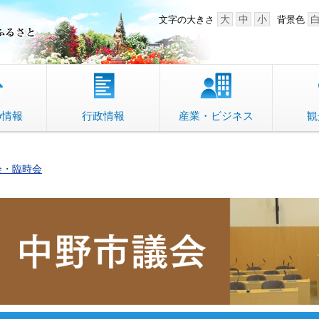
中野市 「故郷」のふるさと
大
中
小
文字の大きさ
背景色
の情報
行政情報
産業・ビジネス
観
会・臨時会