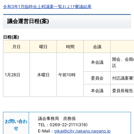
令和3年1月臨時会上程議案一覧および審議結果
議会運営日程(案)
日程(案)
月日
曜日
時間
会議
開会、会期
本会議
託
1月28日
木曜日
午前10時
委員会
付託議案審
本会議
委員長報告
議会事務局 庶務係
お問い合わ
TEL：
0269-22-2111(316)
せ
E-Mail：
gikai@city.nakano.nagano.jp