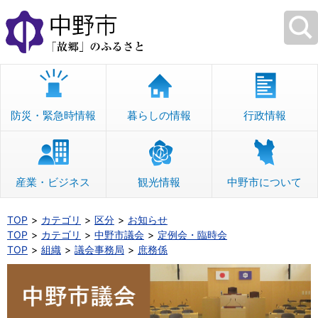
本
文
へ
移
動
防災・緊急時情報
暮らしの情報
行政情報
産業・ビジネス
観光情報
中野市について
TOP
カテゴリ
区分
お知らせ
TOP
カテゴリ
中野市議会
定例会・臨時会
TOP
組織
議会事務局
庶務係