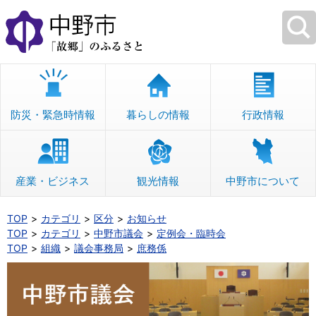
本
文
へ
移
動
防災・緊急時情報
暮らしの情報
行政情報
産業・ビジネス
観光情報
中野市について
TOP
カテゴリ
区分
お知らせ
TOP
カテゴリ
中野市議会
定例会・臨時会
TOP
組織
議会事務局
庶務係