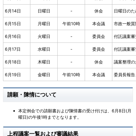
6月14日
日曜日
-
休会
日曜日のた
6月15日
月曜日
午前10時
本会議
市政一般質
6月16日
火曜日
-
委員会
付託議案審
6月17日
水曜日
-
委員会
付託議案審
6月18日
木曜日
-
休会
議案整理の
6月19日
金曜日
午前10時
本会議
委員長報告
請願・陳情について
本定例会での請願書および陳情書の受け付けは、6月8日(月
曜日)の午後1時までとなります。
上程議案一覧および審議結果