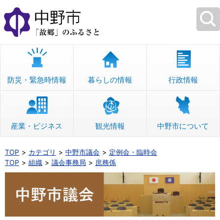
本
文
へ
移
動
防災・緊急時情報
暮らしの情報
行政情報
産業・ビジネス
観光情報
中野市について
TOP
カテゴリ
中野市議会
定例会・臨時会
TOP
組織
議会事務局
庶務係