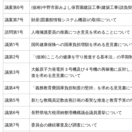
議案第6号
(仮称)中野市新みよし保育園建設工事(建築工事)請負
議案第7号
財産(図書館情報システム機器)の取得について
諮問第1号
人権擁護委員の推薦につき意見を求めることについて
議第1号
国民健康保険への国庫負担増額を求める意見書につい
議第2号
「(仮称)こころの健康を守り推進する基本法」の早期
大飯原子力発電所３号機及び４号機の再稼働に反対し
議第3号
進を求める意見書について
議第4号
「義務教育費国庫負担制度の堅持」を求める意見書に
議第5号
新たな教職員定数改善計画の着実な推進と教育予算の
議第6号
長野県地方税滞納整理機構議会議員選挙について
議第7号
委員会の継続審査及び調査について