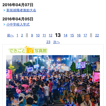
2016年04月07日
新規就職者激励大会
2016年04月05日
小中学校入学式
13
前へ
1
2
||
9
10
11
12
14
15
16
17
||
22
23
次へ