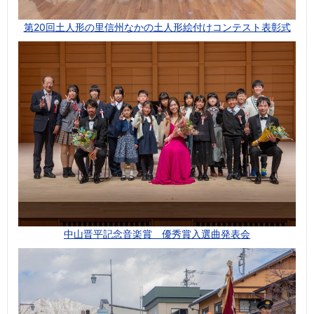
第20回土人形の里信州なかの土人形絵付けコンテスト表彰式
中山晋平記念音楽賞 優秀賞入選曲発表会