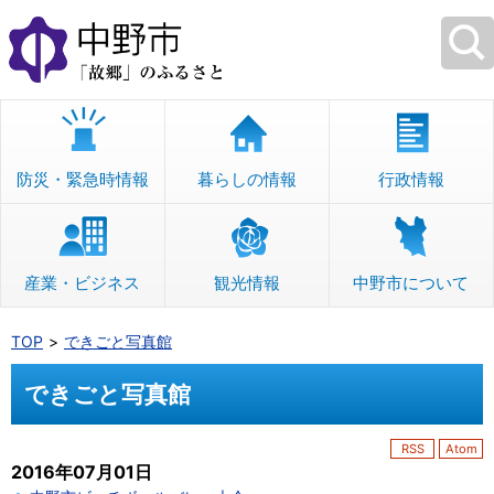
本
文
へ
移
動
防災・緊急時情報
暮らしの情報
行政情報
産業・ビジネス
観光情報
中野市について
TOP
できごと写真館
できごと写真館
RSS
Atom
2016年07月01日