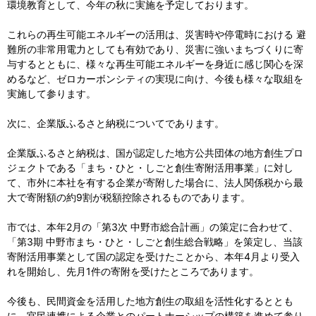
環境教育として、今年の秋に実施を予定しております。
これらの再生可能エネルギーの活用は、災害時や停電時における 避
難所の非常用電力としても有効であり、災害に強いまちづくりに寄
与するとともに、様々な再生可能エネルギーを身近に感じ関心を深
めるなど、ゼロカーボンシティの実現に向け、今後も様々な取組を
実施して参ります。
次に、企業版ふるさと納税についてであります。
企業版ふるさと納税は、国が認定した地方公共団体の地方創生プロ
ジェクトである「まち・ひと・しごと創生寄附活用事業」に対し
て、市外に本社を有する企業が寄附した場合に、法人関係税から最
大で寄附額の約9割が税額控除されるものであります。
市では、本年2月の「第3次 中野市総合計画」の策定に合わせて、
「第3期 中野市まち・ひと・しごと創生総合戦略」を策定し、当該
寄附活用事業として国の認定を受けたことから、本年4月より受入
れを開始し、先月1件の寄附を受けたところであります。
今後も、民間資金を活用した地方創生の取組を活性化するととも
に、官民連携による企業とのパートナーシップの構築を進めて参り