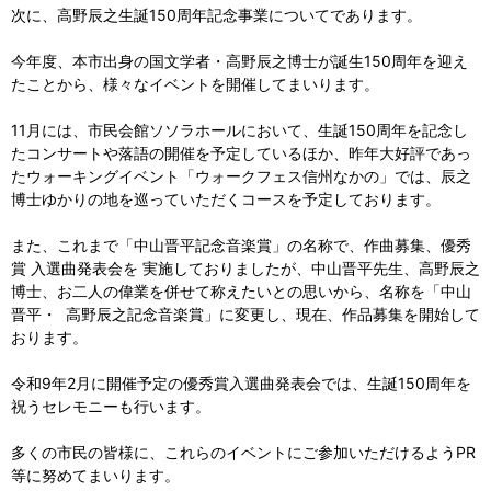
次に、高野辰之生誕150周年記念事業についてであります。
今年度、本市出身の国文学者・高野辰之博士が誕生150周年を迎え
たことから、様々なイベントを開催してまいります。
11月には、市民会館ソソラホールにおいて、生誕150周年を記念し
たコンサートや落語の開催を予定しているほか、昨年大好評であっ
たウォーキングイベント「ウォークフェス信州なかの」では、辰之
博士ゆかりの地を巡っていただくコースを予定しております。
また、これまで「中山晋平記念音楽賞」の名称で、作曲募集、優秀
賞 入選曲発表会を 実施しておりましたが、中山晋平先生、高野辰之
博士、お二人の偉業を併せて称えたいとの思いから、名称を「中山
晋平・ 高野辰之記念音楽賞」に変更し、現在、作品募集を開始して
おります。
令和9年2月に開催予定の優秀賞入選曲発表会では、生誕150周年を
祝うセレモニーも行います。
多くの市民の皆様に、これらのイベントにご参加いただけるようPR
等に努めてまいります。