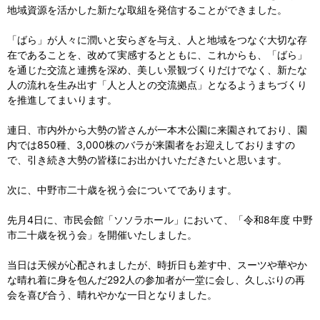
地域資源を活かした新たな取組を発信することができました。
「ばら」が人々に潤いと安らぎを与え、人と地域をつなぐ大切な存
在であることを、改めて実感するとともに、これからも、「ばら」
を通じた交流と連携を深め、美しい景観づくりだけでなく、新たな
人の流れを生み出す「人と人との交流拠点」となるようまちづくり
を推進してまいります。
連日、市内外から大勢の皆さんが一本木公園に来園されており、園
内では850種、3,000株のバラが来園者をお迎えしておりますの
で、引き続き大勢の皆様にお出かけいただきたいと思います。
次に、中野市二十歳を祝う会についてであります。
先月4日に、市民会館「ソソラホール」において、「令和8年度 中野
市二十歳を祝う会」を開催いたしました。
当日は天候が心配されましたが、時折日も差す中、スーツや華やか
な晴れ着に身を包んだ292人の参加者が一堂に会し、久しぶりの再
会を喜び合う、晴れやかな一日となりました。