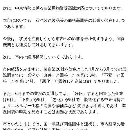
次に、中東情勢に係る農業用物資等高騰対応についてであります。
本市においても、石油関連製品等の価格高騰等の影響が顕在化しつ
つあります。
今後は、状況を注視しながら市内への影響を最小化するよう、関係
機関とも連携して対応してまいります。
次に、市内の経済状況について であります。
市内経済をみますと、製造業20社を対象とした1月から3月までの景
況調査では、業況が「改善」と回答した企業は 8社、「不変」と回
答した企業は4社、「悪化」と回答した企業は8社でありました。
また、6月までの業況の見通しでは、「好転」すると回答した企業
は6社、「不変」が9社、「悪化」が5社で、緊迫化する中東情勢に
よりエネルギー価格の高騰や物価高など 先行きは不透明であり、業
況回復の時期を見通すことは困難な状況であります。
市といたしましては、国・県及び関係団体と連携し、市内経済の活
性化に向け、必要な対策を実施してまいります。