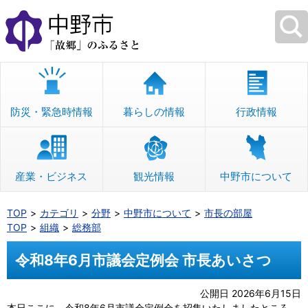
本
文
へ
移
動
防災・緊急時情報
暮らしの情報
行政情報
産業・ビジネス
観光情報
中野市について
TOP
カテゴリ
分野
中野市について
市長の部屋
TOP
組織
総務部
令和8年6月市議会定例会 市長あいさつ
公開日 2026年6月15日
本日ここに、令和8年6月市議会定例会を招集いたしましたところ、