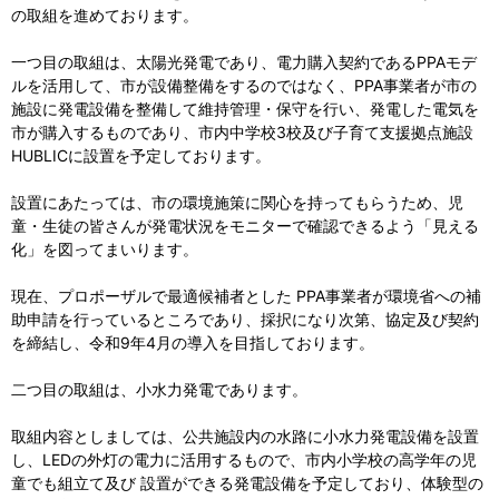
の取組を進めております。
一つ目の取組は、太陽光発電であり、電力購入契約であるPPAモデ
ルを活用して、市が設備整備をするのではなく、PPA事業者が市の
施設に発電設備を整備して維持管理・保守を行い、発電した電気を
市が購入するものであり、市内中学校3校及び子育て支援拠点施設
HUBLICに設置を予定しております。
設置にあたっては、市の環境施策に関心を持ってもらうため、児
童・生徒の皆さんが発電状況をモニターで確認できるよう「見える
化」を図ってまいります。
現在、プロポーザルで最適候補者とした PPA事業者が環境省への補
助申請を行っているところであり、採択になり次第、協定及び契約
を締結し、令和9年4月の導入を目指しております。
二つ目の取組は、小水力発電であります。
取組内容としましては、公共施設内の水路に小水力発電設備を設置
し、LEDの外灯の電力に活用するもので、市内小学校の高学年の児
童でも組立て及び 設置ができる発電設備を予定しており、体験型の