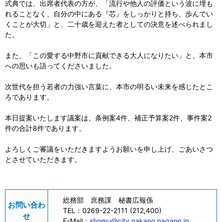
式典では、出席者代表の方が、「流行や他人の評価という波に埋も
れることなく、自分の中にある『芯』をしっかりと持ち、歩んでい
くことが大切」と、二十歳を迎えた者としての決意を述べられまし
た。
また、「この愛する中野市に貢献できる大人になりたい」と、本市
への思いも語ってくださいました。
次世代を担う若者の力強い言葉に、本市の明るい未来を感じたとこ
ろであります。
本日提案いたします議案は、条例案4件、補正予算案2件、事件案2
件の合計8件であります。
よろしくご審議をいただきますようお願いを申し上げ、ごあいさつ
とさせていただきます。
総務部 庶務課 秘書広報係
お問い合わ
TEL：
0269-22-2111 (212,400)
せ
E-Mail：
shomu@city.nakano.nagano.jp