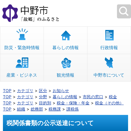
本
文
へ
移
動
防災・緊急時情報
暮らしの情報
行政情報
産業・ビジネス
観光情報
中野市について
TOP
カテゴリ
区分
お知らせ
TOP
カテゴリ
分野
暮らしの情報
市民の窓口
税金
TOP
カテゴリ
目的別
税金・保険・年金
税金（その他）
TOP
組織
総務部
税務課
課税係
税関係書類の公示送達について