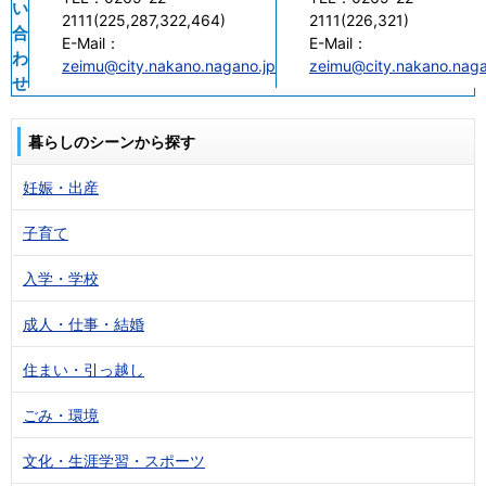
い
2111(225,287,322,464)
2111(226,321)
合
E-Mail：
E-Mail：
わ
zeimu@city.nakano.nagano.jp
zeimu@city.nakano.naga
せ
暮らしのシーンから探す
妊娠・出産
子育て
入学・学校
成人・仕事・結婚
住まい・引っ越し
ごみ・環境
文化・生涯学習・スポーツ