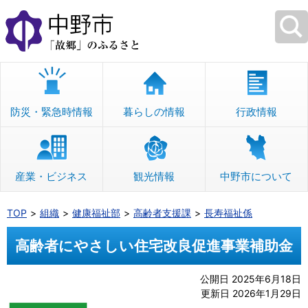
本
文
へ
移
動
防災・緊急時情報
暮らしの情報
行政情報
産業・ビジネス
観光情報
中野市について
TOP
組織
健康福祉部
高齢者支援課
長寿福祉係
高齢者にやさしい住宅改良促進事業補助金
公開日 2025年6月18日
更新日 2026年1月29日