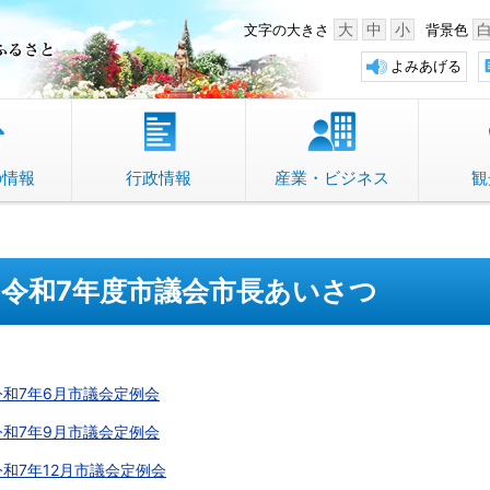
中野市 「故郷」のふるさと
大
中
小
文字の大きさ
背景色
よみあげる
の情報
行政情報
産業・ビジネス
観
令和7年度市議会市長あいさつ
令和7年6月市議会定例会
令和7年9月市議会定例会
令和7年12月市議会定例会