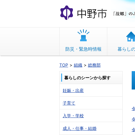
本
文
へ
移
動
防災・緊急時情報
暮らし
TOP
組織
総務部
暮らしのシーンから探す
妊娠・出産
子育て
入学・学校
成人・仕事・結婚