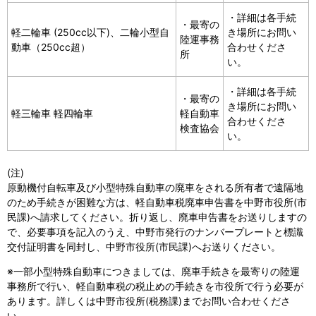
・詳細は各手続
・最寄の
軽二輪車 (250cc以下)、二輪小型自
き場所にお問い
陸運事務
動車（250cc超）
合わせくださ
所
い。
・詳細は各手続
・最寄の
き場所にお問い
軽三輪車 軽四輪車
軽自動車
合わせくださ
検査協会
い。
(注)
原動機付自転車及び小型特殊自動車の廃車をされる所有者で遠隔地
のため手続きが困難な方は、軽自動車税廃車申告書を中野市役所(市
民課)へ請求してください。折り返し、廃車申告書をお送りしますの
で、必要事項を記入のうえ、中野市発行のナンバープレートと標識
交付証明書を同封し、中野市役所(市民課)へお送りください。
※一部小型特殊自動車につきましては、廃車手続きを最寄りの陸運
事務所で行い、軽自動車税の税止めの手続きを市役所で行う必要が
あります。詳しくは中野市役所(税務課)までお問い合わせくださ
い。