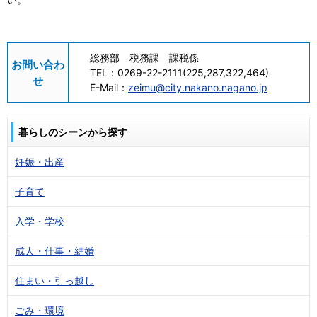
総務部 税務課 課税係
お問い合わ
TEL：
0269-22-2111(225,287,322,464)
せ
E-Mail：
zeimu@city.nakano.nagano.jp
暮らしのシーンから探す
妊娠・出産
子育て
入学・学校
成人・仕事・結婚
住まい・引っ越し
ごみ・環境