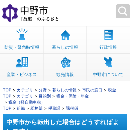
本
文
へ
移
動
防災・緊急時情報
暮らしの情報
行政情報
産業・ビジネス
観光情報
中野市について
TOP
カテゴリ
分野
暮らしの情報
市民の窓口
税金
TOP
カテゴリ
目的別
税金・保険・年金
税金（軽自動車税）
TOP
組織
総務部
税務課
課税係
中野市から転出した場合はどうすればよ