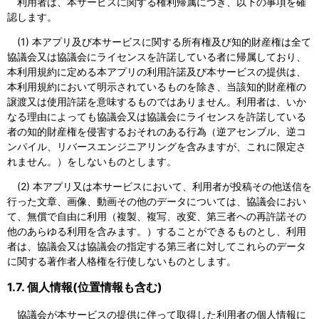
利用者は、本サービスに関する権利帰属につき、以下の事項を確
認します。
(1) 本アプリ及び本サービスに関する所有権及び知的財産権は全て
協議会又は協議会にライセンスを許諾している者に帰属しており、
本利用規約に定める本アプリの利用許諾及び本サービスの提供は、
本利用規約において明示されているものを除き、当該知的財産権の
譲渡又は使用許諾を意味するものではありません。利用者は、いか
なる理由によっても協議会又は協議会にライセンスを許諾している
者の知的財産権を侵害するおそれのある行為（逆アセンブル、逆コ
ンパイル、リバースエンジニアリングを含みますが、これに限定さ
れません。）をしないものとします。
(2) 本アプリ又は本サービスにおいて、利用者が投稿その他送信を
行った文章、画像、動画その他のデータについては、協議会におい
て、無償で自由に利用（複製、複写、改変、第三者への再許諾その
他のあらゆる利用を含みます。）することができるものとし、利用
者は、協議会又は協議会の指定する第三者に対してこれらのデータ
に関する著作者人格権を行使しないものとします。
1.7. 個人情報(位置情報も含む)
協議会が本サービスの提供に伴って取得した利用者の個人情報に