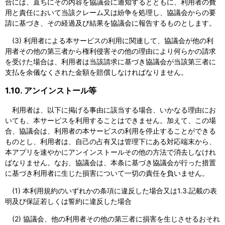
合には、直ちにその内容を協議会に通知するとともに、利用者の費
用と責任において当該クレーム又は紛争を処理し、協議会からの要
請に基づき、その経過及び結果を協議会に報告するものとします。
(3) 利用者による本サービスの利用に関連して、協議会が他の利
用者その他の第三者から権利侵害その他の理由により何らかの請求
を受けた場合は、利用者は当該請求に基づき協議会が当該第三者に
支払を余儀なくされた金額を賠償しなければなりません。
1.10. アンインストール等
利用者は、以下に掲げる事由に該当する場合、いかなる理由にお
いても、本サービスを利用することはできません。加えて、この場
合、協議会は、利用者の本サービスの利用を停止することができる
ものとし、利用者は、自己の占有又は管理下にある対応端末から、
本アプリを速やかにアンインストールその他の方法で消去しなけれ
ばなりません。なお、協議会は、本条に基づき協議会が行った措置
に基づき利用者に生じた損害について一切の責任を負いません。
(1) 本利用規約のいずれかの条項に違反した場合又は1.3.記載の表
明及び保証若しくは誓約に違反した場合
(2) 協議会、他の利用者その他の第三者に損害を生じさせるおそれ