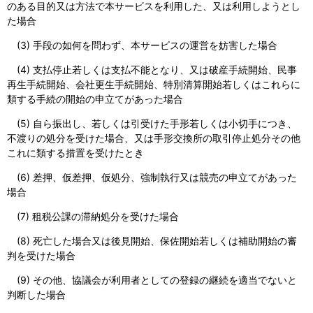
のある目的又は方法で本サービスを利用した、又は利用しようとし
た場合
(3) 手段の如何を問わず、本サービスの運営を妨害した場合
(4) 支払停止若しくは支払不能となり、又は破産手続開始、民事
再生手続開始、会社更生手続開始、特別清算開始若しくはこれらに
類する手続の開始の申立てがあった場合
(5) 自ら振出し、若しくは引受けた手形若しくは小切手につき、
不渡りの処分を受けた場合、又は手形交換所の取引停止処分その他
これに類する措置を受けたとき
(6) 差押、仮差押、仮処分、強制執行又は競売の申立てがあった
場合
(7) 租税公課の滞納処分を受けた場合
(8) 死亡した場合又は後見開始、保佐開始若しくは補助開始の審
判を受けた場合
(9) その他、協議会が利用者としての登録の継続を適当でないと
判断した場合