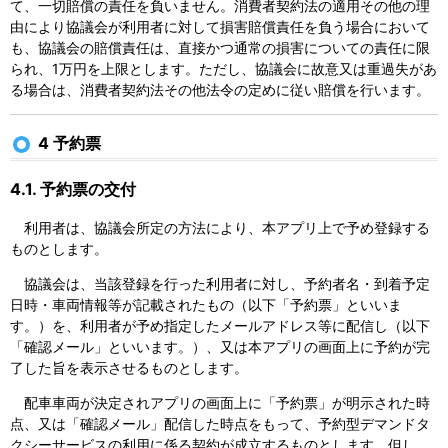
て、一切賠償の責任を負いません。消費者契約法の適用その他の理
由により協議会が利用者に対して損害賠償責任を負う場合において
も、協議会の賠償責任は、直接かつ通常の損害についての責任に限
られ、1万円を上限とします。ただし、協議会に故意又は重過失があ
る場合は、消費者契約法その他法令の定めに従い賠償を行います。
4 予約票
4.1. 予約票の交付
利用者は、協議会所定の方法により、本アプリ上で予め登録する
ものとします。
協議会は、当該登録を行った利用者に対し、予約者名・到着予定
日時・車両情報等が記載されたもの（以下「予約票」といいま
す。）を、利用者が予め指定したメールアドレス等に配信し（以下
「確認メール」といいます。）、又は本アプリの画面上に予約が完
了した旨を表示させるものとします。
配車車両が決定されアプリの画面上に「予約票」が明示された時
点、又は「確認メール」配信した時点をもって、予約型デマンドタ
クシーサービスの利用に係る契約が成立するものとします。但し、