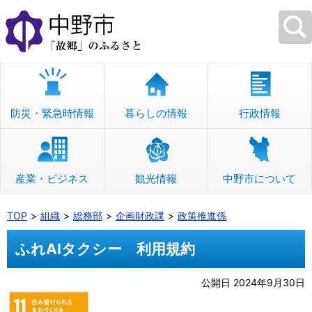
本
文
へ
移
動
防災・緊急時情報
暮らしの情報
行政情報
産業・ビジネス
観光情報
中野市について
TOP
組織
総務部
企画財政課
政策推進係
ふれAIタクシー 利用規約
公開日 2024年9月30日