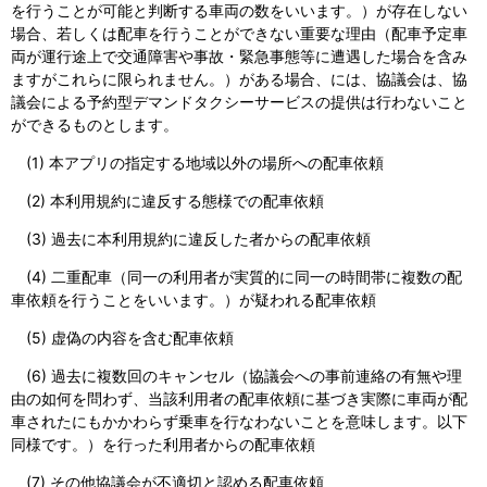
を行うことが可能と判断する車両の数をいいます。）が存在しない
場合、若しくは配車を行うことができない重要な理由（配車予定車
両が運行途上で交通障害や事故・緊急事態等に遭遇した場合を含み
ますがこれらに限られません。）がある場合、には、協議会は、協
議会による予約型デマンドタクシーサービスの提供は行わないこと
ができるものとします。
(1) 本アプリの指定する地域以外の場所への配車依頼
(2) 本利用規約に違反する態様での配車依頼
(3) 過去に本利用規約に違反した者からの配車依頼
(4) 二重配車（同一の利用者が実質的に同一の時間帯に複数の配
車依頼を行うことをいいます。）が疑われる配車依頼
(5) 虚偽の内容を含む配車依頼
(6) 過去に複数回のキャンセル（協議会への事前連絡の有無や理
由の如何を問わず、当該利用者の配車依頼に基づき実際に車両が配
車されたにもかかわらず乗車を行なわないことを意味します。以下
同様です。）を行った利用者からの配車依頼
(7) その他協議会が不適切と認める配車依頼