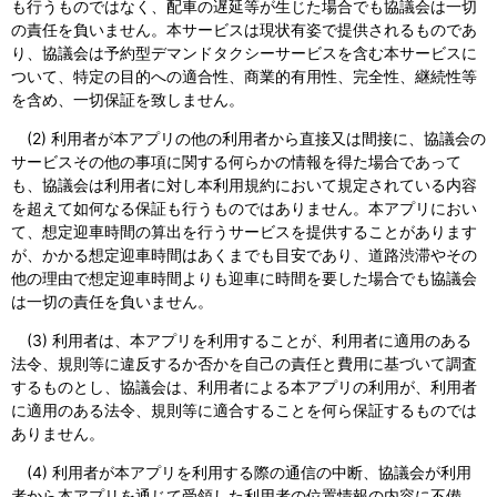
も行うものではなく、配車の遅延等が生じた場合でも協議会は一切
の責任を負いません。本サービスは現状有姿で提供されるものであ
り、協議会は予約型デマンドタクシーサービスを含む本サービスに
ついて、特定の目的への適合性、商業的有用性、完全性、継続性等
を含め、一切保証を致しません。
(2) 利用者が本アプリの他の利用者から直接又は間接に、協議会の
サービスその他の事項に関する何らかの情報を得た場合であって
も、協議会は利用者に対し本利用規約において規定されている内容
を超えて如何なる保証も行うものではありません。本アプリにおい
て、想定迎車時間の算出を行うサービスを提供することがあります
が、かかる想定迎車時間はあくまでも目安であり、道路渋滞やその
他の理由で想定迎車時間よりも迎車に時間を要した場合でも協議会
は一切の責任を負いません。
(3) 利用者は、本アプリを利用することが、利用者に適用のある
法令、規則等に違反するか否かを自己の責任と費用に基づいて調査
するものとし、協議会は、利用者による本アプリの利用が、利用者
に適用のある法令、規則等に適合することを何ら保証するものでは
ありません。
(4) 利用者が本アプリを利用する際の通信の中断、協議会が利用
者から本アプリを通じて受領した利用者の位置情報の内容に不備