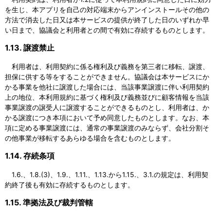
を生じ、本アプリを自己の対応端末からアンインストールその他の
方法で消去した日又は本サービスの提供が終了した日のいずれか早
い日まで、協議会と利用者との間で有効に存続するものとします。
1.13. 譲渡禁止
利用者は、利用契約に係る権利及び義務を第三者に移転、譲渡、
担保に供する等をすることができません。協議会は本サービスにか
かる事業を他社に譲渡した場合には、当該事業譲渡に伴い利用契約
上の地位、本利用規約に基づく権利及び義務並びに顧客情報を当該
事業譲渡の譲受人に譲渡することができるものとし、利用者は、か
かる譲渡につき本項において予め同意したものとします。なお、本
項に定める事業譲渡には、通常の事業譲渡のみならず、会社分割そ
の他事業が移転するあらゆる場合を含むものとします。
1.14. 存続条項
1.6.、1.8.(3)、1.9.、1.11.、1.13.から1.15.、3.1.の規定は、利用契
約終了後も有効に存続するものとします。
1.15. 準拠法及び裁判管轄