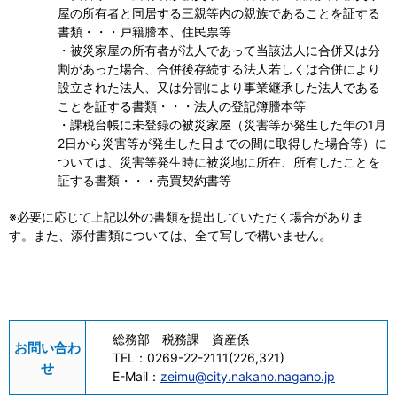
屋の所有者と同居する三親等内の親族であることを証する
書類・・・戸籍謄本、住民票等
・被災家屋の所有者が法人であって当該法人に合併又は分
割があった場合、合併後存続する法人若しくは合併により
設立された法人、又は分割により事業継承した法人である
ことを証する書類・・・法人の登記簿謄本等
・課税台帳に未登録の被災家屋（災害等が発生した年の1月
2日から災害等が発生した日までの間に取得した場合等）に
ついては、災害等発生時に被災地に所在、所有したことを
証する書類・・・売買契約書等
※必要に応じて上記以外の書類を提出していただく場合がありま
す。また、添付書類については、全て写しで構いません。
総務部 税務課 資産係
お問い合わ
TEL：
0269-22-2111(226,321)
せ
E-Mail：
zeimu@city.nakano.nagano.jp