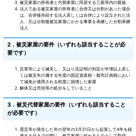
被災家屋の所有者と代替家屋に同居する三親等内の親族
法人である被災家屋の所有者に合併又は分割があった場合
は、合併後存続する法人若しくは合併により設立された法
人、又は分割後被災家屋にかかる事業を承継した分割承継
法人
2．被災家屋の要件（いずれも該当することが必
要です）
災害等により滅失し、又はり災証明の判定が半壊以上若し
くは被災年の属する年度の固定資産税・都市計画税におい
て減免が適用される程度に損壊した家屋
解体又は売却等の処分をしていること
3．被災代替家屋の要件（いずれも該当すること
が必要です）
震災等が発生した年の翌年の3月31日から起算して4年を経
過する日までの間に、被災家屋に代わるものとして取得、