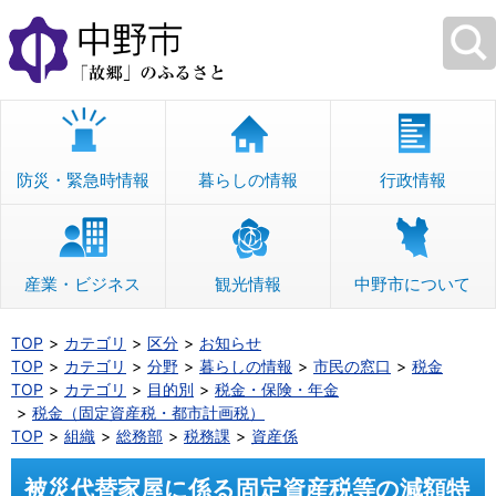
本
文
へ
移
動
防災・緊急時情報
暮らしの情報
行政情報
産業・ビジネス
観光情報
中野市について
TOP
カテゴリ
区分
お知らせ
TOP
カテゴリ
分野
暮らしの情報
市民の窓口
税金
TOP
カテゴリ
目的別
税金・保険・年金
税金（固定資産税・都市計画税）
TOP
組織
総務部
税務課
資産係
被災代替家屋に係る固定資産税等の減額特