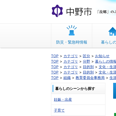
本
文
へ
移
動
防災・緊急時情報
暮らし
TOP
カテゴリ
区分
お知らせ
TOP
カテゴリ
分野
暮らしの情
TOP
カテゴリ
目的別
文化・生
TOP
カテゴリ
目的別
文化・生
TOP
組織
教育委員会事務局
生
暮らしのシーンから探す
妊娠・出産
子育て