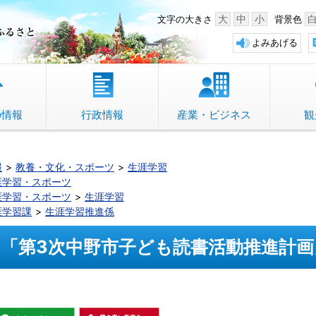
中野市 「故郷」のふるさと
大
中
小
文字の大きさ
背景色
よみあげる
の情報
行政情報
産業・ビジネス
観
報
教養・文化・スポーツ
生涯学習
涯学習・スポーツ
涯学習・スポーツ
生涯学習
涯学習課
生涯学習推進係
「第3次中野市子ども読書活動推進計