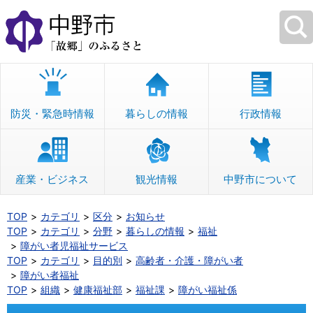
本
文
へ
移
動
防災・緊急時情報
暮らしの情報
行政情報
産業・ビジネス
観光情報
中野市について
TOP
カテゴリ
区分
お知らせ
TOP
カテゴリ
分野
暮らしの情報
福祉
障がい者児福祉サービス
TOP
カテゴリ
目的別
高齢者・介護・障がい者
障がい者福祉
TOP
組織
健康福祉部
福祉課
障がい福祉係