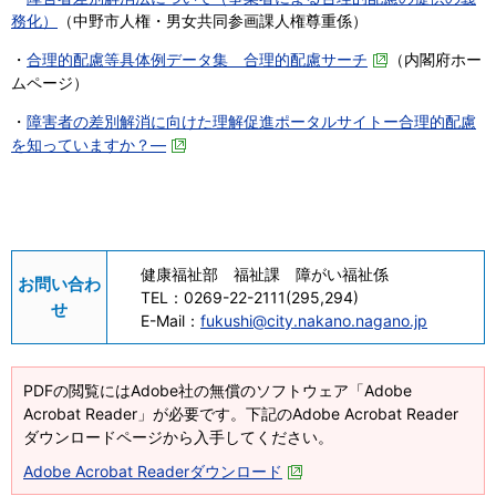
務化）
（中野市人権・男女共同参画課人権尊重係）
・
合理的配慮等具体例データ集 合理的配慮サーチ
（内閣府ホー
ムページ）
・
障害者の差別解消に向けた理解促進ポータルサイトー合理的配慮
を知っていますか？―
健康福祉部 福祉課 障がい福祉係
お問い合わ
TEL：
0269-22-2111(295,294)
せ
E-Mail：
fukushi@city.nakano.nagano.jp
PDFの閲覧にはAdobe社の無償のソフトウェア「Adobe
Acrobat Reader」が必要です。下記のAdobe Acrobat Reader
ダウンロードページから入手してください。
Adobe Acrobat Readerダウンロード