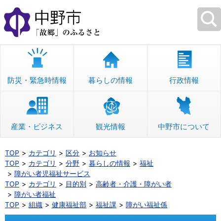
本
文
へ
移
動
防災・緊急時情報
暮らしの情報
行政情報
産業・ビジネス
観光情報
中野市について
TOP
カテゴリ
区分
お知らせ
TOP
カテゴリ
分野
暮らしの情報
福祉
障がい者児福祉サービス
TOP
カテゴリ
目的別
高齢者・介護・障がい者
障がい者福祉
TOP
組織
健康福祉部
福祉課
障がい福祉係