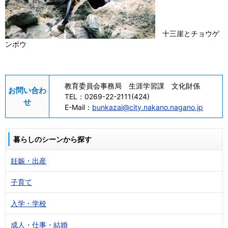
十三崖とチョウゲ
ンボウ
教育委員会事務局 生涯学習課 文化財係
お問い合わ
TEL：
0269-22-2111(424)
せ
E-Mail：
bunkazai@city.nakano.nagano.jp
暮らしのシーンから探す
妊娠・出産
子育て
入学・学校
成人・仕事・結婚