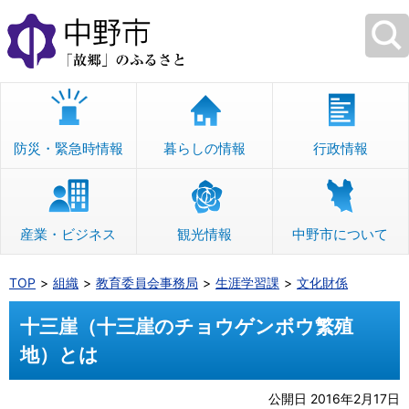
本
文
へ
移
動
防災・緊急時情報
暮らしの情報
行政情報
産業・ビジネス
観光情報
中野市について
TOP
組織
教育委員会事務局
生涯学習課
文化財係
十三崖（十三崖のチョウゲンボウ繁殖
地）とは
公開日 2016年2月17日