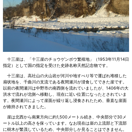
十三崖は、「十三崖のチョウゲンボウ繁殖地」（1953年11月14日
指定）として国の指定を受けた史跡名称天然記念物です。
十三崖は、高社山の火山岩が河川や地すべり等で運ばれ堆積した
扇状地を、千曲川の支流である夜間瀬川が浸食してできた崖です。
以前の夜間瀬川は中野市の南西側を流れていましたが、1406年の大
洪水で流れが北側へ移動し、現在に近い位置になったとされていま
す。夜間瀬川によって崖面が繰り返し浸食されたため、垂直な崖面
が維持されてきました。
崖は北西から南東方向に約1,500メートル続き、中央部分で30メ
ートル以上の高さを保っています。なお現在は崖の上流部と下流部
に樹木が繁茂しているため、中央部分しか見ることはできません。