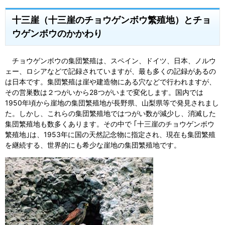
十三崖（十三崖のチョウゲンボウ繁殖地）とチョ
ウゲンボウのかかわり
チョウゲンボウの集団繁殖は、スペイン、ドイツ、日本、ノルウ
ェー、ロシアなどで記録されていますが、最も多くの記録があるの
は日本です。集団繁殖は崖や建造物にある穴などで行われますが、
その営巣数は２つがいから28つがいまで変化します。国内では
1950年頃から崖地の集団繁殖地が長野県、山梨県等で発見されまし
た。しかし、これらの集団繁殖地ではつがい数が減少し、消滅した
集団繁殖地も数多くあります。その中で ｢十三崖のチョウゲンボウ
繁殖地｣は、1953年に国の天然記念物に指定され、現在も集団繁殖
を継続する、世界的にも希少な崖地の集団繁殖地です。