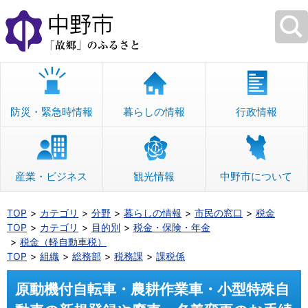
本
文
へ
移
動
防災・緊急時情報
暮らしの情報
行政情報
産業・ビジネス
観光情報
中野市について
TOP
カテゴリ
分野
暮らしの情報
市民の窓口
税金
TOP
カテゴリ
目的別
税金・保険・年金
税金（軽自動車税）
TOP
組織
総務部
税務課
課税係
原動機付自転車・農耕作業車・小型特殊自