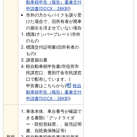
動車税申告（報告）書兼交付
申請書[DOCX：28KB]
)
市外の方からバイクを譲り受
けた場合で、旧所有者が廃車
の届出を済ませていない場合
標識(ナンバープレート)市外
のもの
標識交付証明書(旧所有者の
もの)
譲渡届出書
軽自動車税申告書(市役所市
民課窓口、豊田庁舎市民課窓
口で配布しています。)
申告書はこちらから(
軽自
動車税申告（報告）書兼交付
申請書[DOCX：28KB]
)
車体本体、車台番号が確認で
きる書類(「グッドライダ
ー・防犯登録票」、販売証明
書、自賠責保険証等)
新規
軽自動車税申告書(市役所市