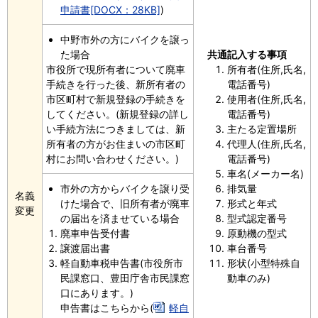
申請書[DOCX：28KB]
)
中野市外の方にバイクを譲っ
た場合
共通記入する事項
市役所で現所有者について廃車
所有者(住所,氏名,
手続きを行った後、新所有者の
電話番号)
市区町村で新規登録の手続きを
使用者(住所,氏名,
してください。(新規登録の詳し
電話番号)
い手続方法につきましては、新
主たる定置場所
所有者の方がお住まいの市区町
代理人(住所,氏名,
村にお問い合わせください。)
電話番号)
車名(メーカー名)
市外の方からバイクを譲り受
排気量
名義
けた場合で、旧所有者が廃車
形式と年式
変更
の届出を済ませている場合
型式認定番号
廃車申告受付書
原動機の型式
譲渡届出書
車台番号
軽自動車税申告書(市役所市
形状(小型特殊自
民課窓口、豊田庁舎市民課窓
動車のみ)
口にあります。)
申告書はこちらから(
軽自