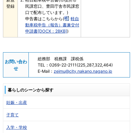
登録
民課窓口、豊田庁舎市民課窓
口で配布しています。)
申告書はこちらから(
軽自
動車税申告（報告）書兼交付
申請書[DOCX：28KB]
)
総務部 税務課 課税係
お問い合わ
TEL：
0269-22-2111(225,287,322,464)
せ
E-Mail：
zeimu@city.nakano.nagano.jp
暮らしのシーンから探す
妊娠・出産
子育て
入学・学校