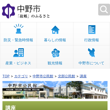
本
文
へ
移
動
防災・緊急時情報
暮らしの情報
行政情報
産業・ビジネス
観光情報
中野市について
TOP
カテゴリ
中野市公民館
北部公民館
講座
講座