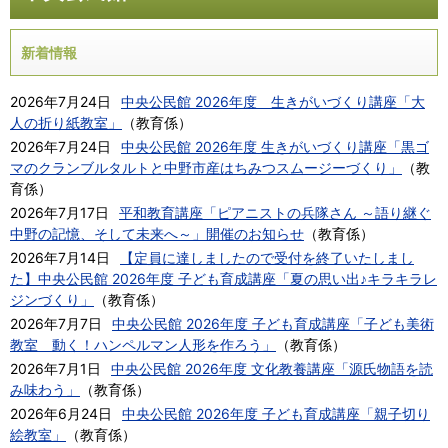
新着情報
2026年7月24日
中央公民館 2026年度 生きがいづくり講座「大
人の折り紙教室」
（
教育係
）
2026年7月24日
中央公民館 2026年度 生きがいづくり講座「黒ゴ
マのクランブルタルトと中野市産はちみつスムージーづくり」
（
教
育係
）
2026年7月17日
平和教育講座「ピアニストの兵隊さん ～語り継ぐ
中野の記憶、そして未来へ～」開催のお知らせ
（
教育係
）
2026年7月14日
【定員に達しましたので受付を終了いたしまし
た】中央公民館 2026年度 子ども育成講座「夏の思い出♪キラキラレ
ジンづくり」
（
教育係
）
2026年7月7日
中央公民館 2026年度 子ども育成講座「子ども美術
教室 動く！ハンペルマン人形を作ろう」
（
教育係
）
2026年7月1日
中央公民館 2026年度 文化教養講座「源氏物語を読
み味わう」
（
教育係
）
2026年6月24日
中央公民館 2026年度 子ども育成講座「親子切り
絵教室」
（
教育係
）