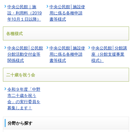
中央公民館｜施
中央公民館│施設使
設・利用料（2019
用に係る各種申請
年10月１日以降）
書等様式
各種様式
中央公民館│公民館
中央公民館│施設使
中央公民館│分館講
分館活動交付金等
用に係る各種申請
座（分館支援事業
関係様式
書等様式
様式）
二十歳を祝う会
令和９年度「中野
市二十歳を祝う
会」の実行委員を
募集します！
分野から探す