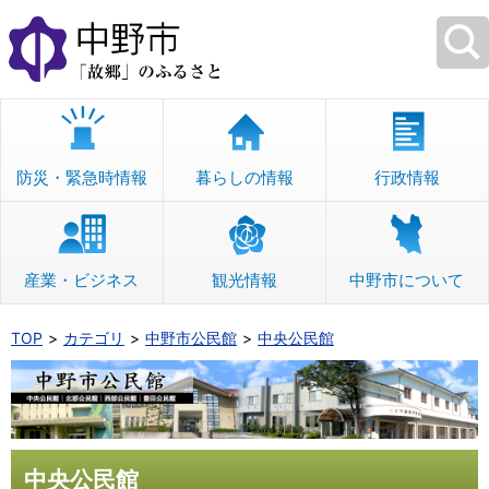
本
文
へ
移
動
防災・緊急時情報
暮らしの情報
行政情報
産業・ビジネス
観光情報
中野市について
TOP
カテゴリ
中野市公民館
中央公民館
中央公民館