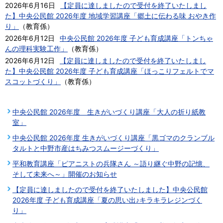
2026年6月16日
【定員に達しましたので受付を終了いたしまし
た】中央公民館 2026年度 地域学習講座「郷土に伝わる味 おやき作
り」
（
教育係
）
2026年6月12日
中央公民館 2026年度 子ども育成講座「トンちゃ
んの理科実験工作」
（
教育係
）
2026年6月12日
【定員に達しましたので受付を終了いたしまし
た】中央公民館 2026年度 子ども育成講座「ほっこりフェルトでマ
スコットづくり」
（
教育係
）
中央公民館 2026年度 生きがいづくり講座「大人の折り紙教
室」
中央公民館 2026年度 生きがいづくり講座「黒ゴマのクランブル
タルトと中野市産はちみつスムージーづくり」
平和教育講座「ピアニストの兵隊さん ～語り継ぐ中野の記憶、
そして未来へ～」開催のお知らせ
【定員に達しましたので受付を終了いたしました】中央公民館
2026年度 子ども育成講座「夏の思い出♪キラキラレジンづく
り」