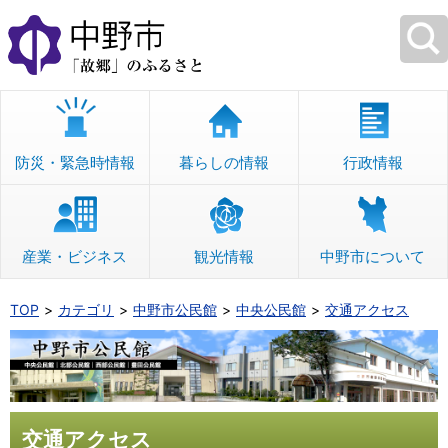
本
文
へ
移
動
防災・緊急時情報
暮らしの情報
行政情報
産業・ビジネス
観光情報
中野市について
TOP
カテゴリ
中野市公民館
中央公民館
交通アクセス
交通アクセス