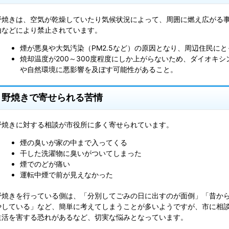
野焼きは、空気が乾燥していたり気候状況によって、周囲に燃え広がる
由などにより禁止されています。
煙が悪臭や大気汚染（PM2.5など）の原因となり、周辺住民に
焼却温度が200～300度程度にしか上がらないため、ダイオキ
や自然環境に悪影響を及ぼす可能性があること。
野焼きで寄せられる苦情
野焼きに対する相談が市役所に多く寄せられています。
煙の臭いが家の中まで入ってくる
干した洗濯物に臭いがついてしまった
煙でのどが痛い
運転中煙で前が見えなかった
野焼きを行っている側は、「分別してごみの日に出すのが面倒」「昔か
やしている」など、簡単に考えてしまうことが多いようですが、市に相
生活を害する恐れがあるなど、切実な悩みとなっています。