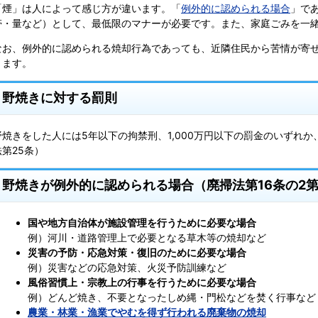
「煙」は人によって感じ方が違います。「
例外的に認められる場合
」で
帯・量など）として、最低限のマナーが必要です。また、家庭ごみを一
なお、例外的に認められる焼却行為であっても、近隣住民から苦情が寄
ります。
野焼きに対する罰則
野焼きをした人には5年以下の拘禁刑、1,000万円以下の罰金のいずれ
法第25条）
野焼きが例外的に認められる場合
（廃掃法第16条の2
国や地方自治体が施設管理を行うために必要な場合
例）河川・道路管理上で必要となる草木等の焼却など
災害の予防・応急対策・復旧のために必要な場合
例）災害などの応急対策、火災予防訓練など
風俗習慣上・宗教上の行事を行うために必要な場合
例）どんど焼き、不要となったしめ縄・門松などを焚く行事など
農業・林業・漁業でやむを得ず行われる廃棄物の焼却