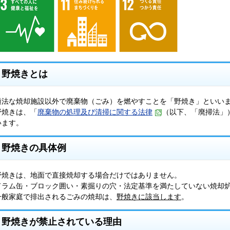
野焼きとは
適法な焼却施設以外で廃棄物（ごみ）を燃やすことを「野焼き」といい
野焼きは、「
廃棄物の処理及び清掃に関する法律
（以下、「廃掃法」）
います。
野焼きの具体例
野焼きは、地面で直接焼却する場合だけではありません。
ドラム缶・ブロック囲い・素掘りの穴・法定基準を満たしていない焼却
一般家庭で排出されるごみの焼却は、
野焼きに該当します
。
野焼きが禁止されている理由