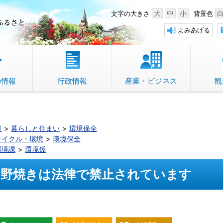
中野市 「故郷」のふるさと
大
中
小
文字の大きさ
背景色
よみあげる
の情報
行政情報
産業・ビジネス
観
報
暮らしと住まい
環境保全
サイクル・環境
環境保全
環境課
環境係
野焼きは法律で禁止されています