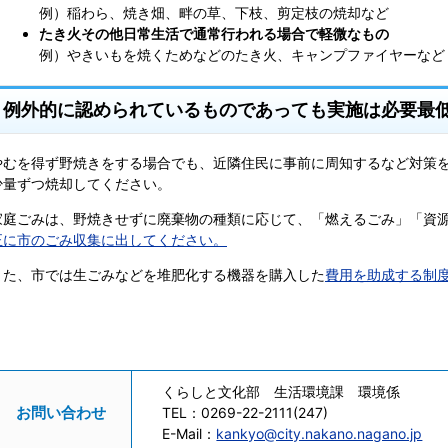
例）稲わら、焼き畑、畔の草、下枝、剪定枝の焼却など
たき火その他日常生活で通常行われる場合で軽微なもの
例）やきいもを焼くためなどのたき火、キャンプファイヤーなど
例外的に認められているものであっても実施は必要最
やむを得ず野焼きをする場合でも、近隣住民に事前に周知するなど対策
少量ずつ焼却してください。
家庭ごみは、野焼きせずに廃棄物の種類に応じて、「燃えるごみ」「資
正に市のごみ収集に出してください。
また、市では生ごみなどを堆肥化する機器を購入した
費用を助成する制
くらしと文化部 生活環境課 環境係
お問い合わせ
TEL：
0269-22-2111(247)
E-Mail：
kankyo@city.nakano.nagano.jp