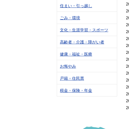
2
住まい・引っ越し
2
ごみ・環境
2
2
文化・生涯学習・スポーツ
2
2
高齢者・介護・障がい者
2
2
健康・福祉・医療
2
お悔やみ
2
2
戸籍・住民票
2
2
税金・保険・年金
2
2
2