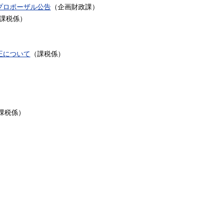
プロポーザル公告
（
企画財政課
）
課税係
）
正について
（
課税係
）
）
）
課税係
）