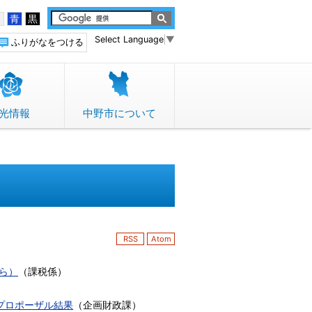
白
青
黒
Select Language
▼
ふりがなをつける
光情報
中野市について
RSS
Atom
ら）
（
課税係
）
プロポーザル結果
（
企画財政課
）