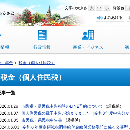
中野市 「故郷」のふるさと
大
中
小
文字の大きさ
背景色
よみあげる
の情報
行政情報
産業・ビジネス
観
険・年金
税金（個人住民税）
税金（個人住民税）
記事一覧
026.01.26
市民税・県民税申告相談のLINE予約について
（
課税係
）
026.01.07
個人住民税の電子申告が始まりました（令和8年度申告分か
026.01.05
市民税・県民税申告書
（
課税係
）
024.06.03
令和６年度定額減税調整給付金給付業務委託に係る公募型