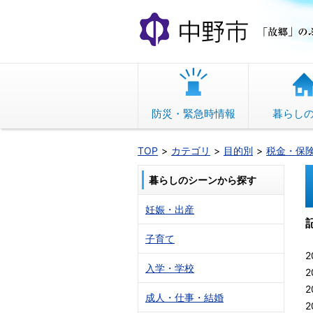
本
文
へ
移
動
防災・緊急時情報
暮らし
TOP
カテゴリ
目的別
税金・保
暮らしのシーンから探す
妊娠・出産
子育て
2
入学・学校
2
2
成人・仕事・結婚
2