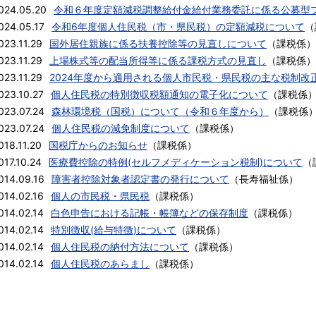
024.05.20
令和６年度定額減税調整給付金給付業務委託に係る公募型
024.05.17
令和6年度個人住民税（市・県民税）の定額減税について
（
023.11.29
国外居住親族に係る扶養控除等の見直しについて
（
課税係
）
023.11.29
上場株式等の配当所得等に係る課税方式の見直し
（
課税係
）
023.11.29
2024年度から適用される個人市民税・県民税の主な税制改
023.10.27
個人住民税の特別徴収税額通知の電子化について
（
課税係
023.07.24
森林環境税（国税）について（令和６年度から）
（
課税係
023.07.24
個人住民税の減免制度について
（
課税係
）
018.11.20
国税庁からのお知らせ
（
課税係
）
017.10.24
医療費控除の特例(セルフメディケーション税制)について
（
014.09.16
障害者控除対象者認定書の発行について
（
長寿福祉係
）
014.02.16
個人の市民税・県民税
（
課税係
）
014.02.14
白色申告における記帳・帳簿などの保存制度
（
課税係
）
014.02.14
特別徴収(給与特徴)について
（
課税係
）
014.02.14
個人住民税の納付方法について
（
課税係
）
014.02.14
個人住民税のあらまし
（
課税係
）