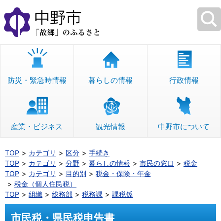
本
文
へ
移
動
防災・緊急時情報
暮らしの情報
行政情報
産業・ビジネス
観光情報
中野市について
TOP
カテゴリ
区分
手続き
TOP
カテゴリ
分野
暮らしの情報
市民の窓口
税金
TOP
カテゴリ
目的別
税金・保険・年金
税金（個人住民税）
TOP
組織
総務部
税務課
課税係
市民税・県民税申告書