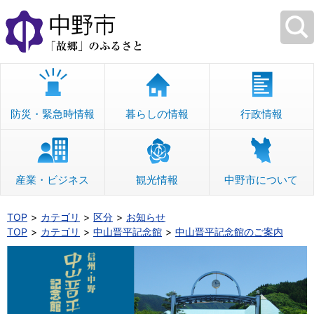
本
文
へ
移
動
防災・緊急時情報
暮らしの情報
行政情報
産業・ビジネス
観光情報
中野市について
TOP
カテゴリ
区分
お知らせ
TOP
カテゴリ
中山晋平記念館
中山晋平記念館のご案内