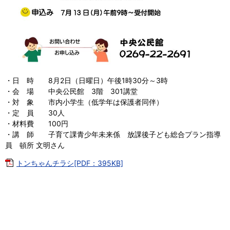
・日 時 8月2日（日曜日）午後1時30分～3時
・会 場 中央公民館 3階 301講堂
・対 象 市内小学生（低学年は保護者同伴）
・定 員 30人
・材料費 100円
・講 師 子育て課青少年未来係 放課後子ども総合プラン指導
員 頓所 文明さん
トンちゃんチラシ[PDF：395KB]