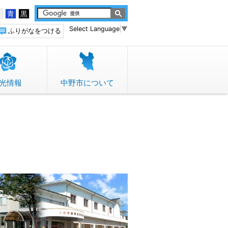
白
青
黒
Select Language
▼
ふりがなをつける
光情報
中野市について