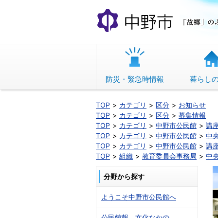
本
文
へ
移
動
防災・緊急時情報
暮らし
TOP
カテゴリ
区分
お知らせ
TOP
カテゴリ
区分
募集情報
TOP
カテゴリ
中野市公民館
講
TOP
カテゴリ
中野市公民館
中
TOP
カテゴリ
中野市公民館
講
TOP
組織
教育委員会事務局
中
分野から探す
ようこそ中野市公民館へ
公民館報 文化なかの