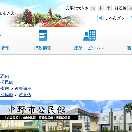
中野市 「故郷」のふるさと
大
中
小
文字の大きさ
背景色
よみあげる
の情報
行政情報
産業・ビジネス
観
座案内
央公民館
座案内
教養講座
央公民館
教育係