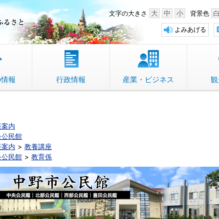
中野市 「故郷」のふるさと
大
中
小
文字の大きさ
背景色
よみあげる
の情報
行政情報
産業・ビジネス
観
座案内
央公民館
座案内
教養講座
央公民館
教育係