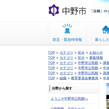
本
文
へ
移
動
防災・緊急時情報
暮らし
TOP
カテゴリ
区分
お知らせ
TOP
カテゴリ
区分
募集情報
TOP
カテゴリ
中野市公民館
講
TOP
カテゴリ
中野市公民館
中
TOP
カテゴリ
中野市公民館
講
TOP
組織
教育委員会事務局
中
分野から探す
ようこそ中野市公民館へ
公民館報 文化なかの