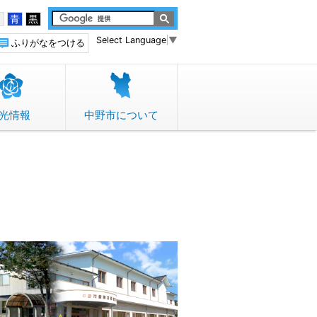
白
青
黒
Select Language
▼
ふりがなをつける
光情報
中野市について