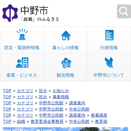
本
文
へ
移
動
防災・緊急時情報
暮らしの情報
行政情報
産業・ビジネス
観光情報
中野市について
TOP
カテゴリ
区分
お知らせ
TOP
カテゴリ
区分
募集情報
TOP
カテゴリ
中野市公民館
講座案内
TOP
カテゴリ
中野市公民館
中央公民館
TOP
カテゴリ
中野市公民館
講座案内
教養講座
TOP
組織
教育委員会事務局
中央公民館
教育係