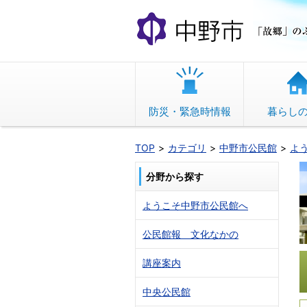
本
文
へ
移
動
防災・緊急時情報
暮らし
TOP
カテゴリ
中野市公民館
よ
分野から探す
ようこそ中野市公民館へ
公民館報 文化なかの
講座案内
中央公民館