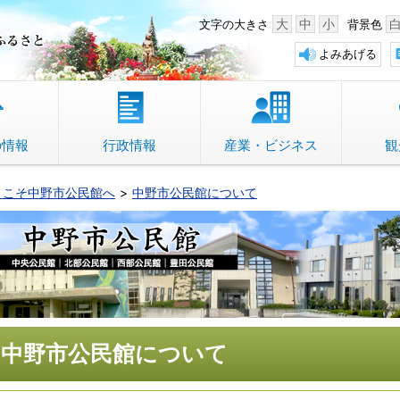
中野市 「故郷」のふるさと
大
中
小
文字の大きさ
背景色
よみあげる
の情報
行政情報
産業・ビジネス
観
うこそ中野市公民館へ
中野市公民館について
中野市公民館について