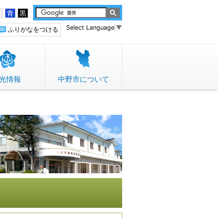
白
青
黒
Select Language
▼
ふりがなをつける
光情報
中野市について