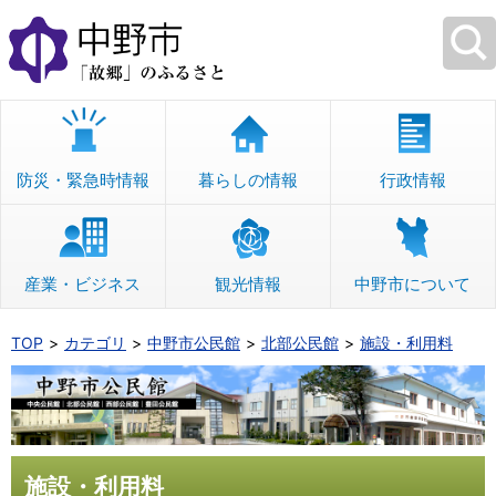
本
文
へ
移
動
防災・緊急時情報
暮らしの情報
行政情報
産業・ビジネス
観光情報
中野市について
TOP
カテゴリ
中野市公民館
北部公民館
施設・利用料
施設・利用料