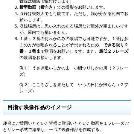
音源は編集で後付けします）
横型動画（横向き）
での撮影をお願いします。
収録は複数人でも可能です。ただし、顔が分かる範囲でお
願いします。
収録場所は、思い入れのある場所など屋外が望ましいです
が、屋内でも構いません。
１番～３番の何れかのみの歌唱でも可能ですが、１番は多
くの方が歌唱されることが予想されるため、
できる限り２
番・３番まで
歌唱をお願いします。また、
最低２フレーズ
の歌唱をお願いします。
例１）うさぎ追いしかの山 小鮒つりしかの川（２フレー
ズ）
例２）こころざしを果たして いつの日にか帰らん（２フ
レーズ）
目指す映像作品のイメージ
趣旨にご賛同いただいた皆様に歌唱いただいた動画を１フレーズご
とリレー形式で編集し、一つの映像作品を作成する。