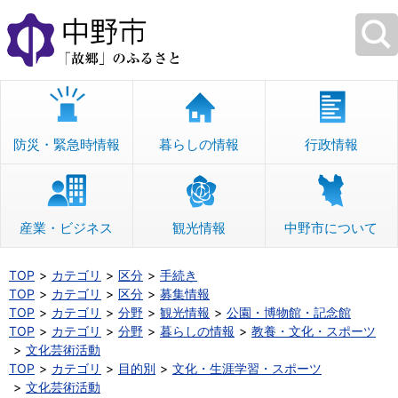
本
文
へ
移
動
防災・緊急時情報
暮らしの情報
行政情報
産業・ビジネス
観光情報
中野市について
TOP
カテゴリ
区分
手続き
TOP
カテゴリ
区分
募集情報
TOP
カテゴリ
分野
観光情報
公園・博物館・記念館
TOP
カテゴリ
分野
暮らしの情報
教養・文化・スポーツ
文化芸術活動
TOP
カテゴリ
目的別
文化・生涯学習・スポーツ
文化芸術活動