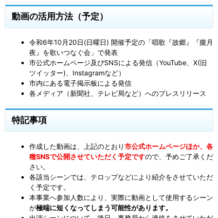
動画の活用方法（予定）
令和6年10月20日(日曜日) 開催予定の「唱歌『故郷』『朧月
夜』を歌いつなぐ会」で発表
市公式ホームページ及びSNSによる発信（YouTube、X(旧
ツイッター)、Instagramなど）
市内にある電子掲示板による発信
各メディア（新聞社、テレビ局など）へのプレスリリース
特記事項
作成した動画は、上記のとおり
市公式ホームページほか、各
種SNSで公開させていただく予定です
ので、予めご了承くだ
さい。
各該当シーンでは、テロップなどにより紹介をさせていただ
く予定です。
本事業へ参加人数により、実際に動画として使用するシーン
が
極端に短くなってしまう可能性があります。
出演シーンについて、後日、事務局から連絡をさせていただ