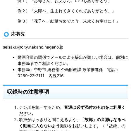
例１）「お母さん、お父さん、いつもありがとう」
例２）「太郎へ、生まれてきてくれてありがとう。」
例３）「花子へ、結婚おめでとう！末永くお幸せに！」
応募先
seisaku@city.nakano.nagano.jp
動画容量の関係でメールによる提出が難しい場合は、個別に
事務局までご相談ください。
事務局：中野市 総務部 企画財政課 政策推進係 電話：
0269-22-2111 内線216
収録時の注意事項
テンポを統一するため、
音源は必ず添付のものをご利用く
ださい。
歌声がはっきりと聞こえるよう、
「故郷」の音源はなるべ
く動画に入らないよう
撮影をお願いします
。
（「故郷」の