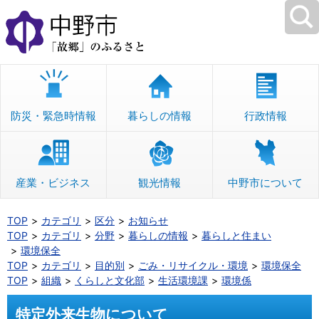
本
文
へ
移
動
防災・緊急時情報
暮らしの情報
行政情報
産業・ビジネス
観光情報
中野市について
TOP
カテゴリ
区分
お知らせ
TOP
カテゴリ
分野
暮らしの情報
暮らしと住まい
環境保全
TOP
カテゴリ
目的別
ごみ・リサイクル・環境
環境保全
TOP
組織
くらしと文化部
生活環境課
環境係
特定外来生物について