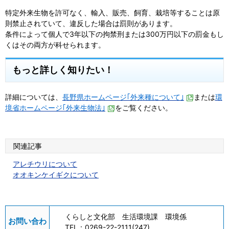
特定外来生物を許可なく、輸入、販売、飼育、栽培等することは原
則禁止されていて、違反した場合は罰則があります。
条件によって個人で3年以下の拘禁刑または300万円以下の罰金もし
くはその両方が科せられます。
もっと詳しく知りたい！
詳細については、
長野県ホームページ｢外来種について｣
または
環
境省ホームページ｢外来生物法｣
をご覧ください。
関連記事
アレチウリについて
オオキンケイギクについて
くらしと文化部 生活環境課 環境係
お問い合わ
TEL：
0269-22-2111(247)