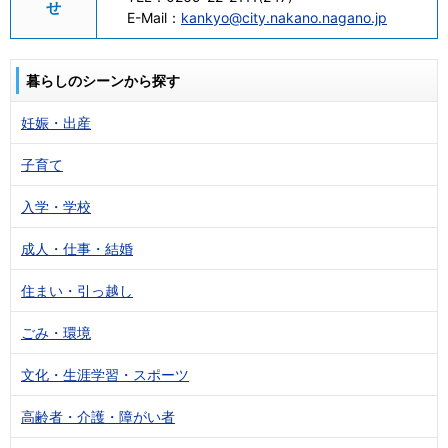
せ
E-Mail：
kankyo@city.nakano.nagano.jp
暮らしのシーンから探す
妊娠・出産
子育て
入学・学校
成人・仕事・結婚
住まい・引っ越し
ごみ・環境
文化・生涯学習・スポーツ
高齢者・介護・障がい者