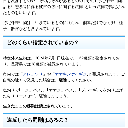
害を及ぼすものや、そのおそれがあるものの中から｢特定外来生物に
よる生態系等に係る被害の防止に関する法律｣という法律で指定され
たものをいいます。
特定外来生物は、生きているものに限られ、個体だけでなく卵、種
子、器官なども含まれています。
どのくらい指定されているの？
特定外来生物は、2024年7月1日現在で、162種類が指定されてお
り、長野県では28種類が確認されています。
市内では「
アレチウリ
」や「
オオキンケイギク
｣が散見されます。ご
自宅の近くで発見した場合は、
駆除
してください。
魚釣りで｢コクチバス｣、｢オオクチバス｣、｢ブルーギル｣を釣り上げ
たらリリースせず、駆除しましょう。
生きたままの移動は禁止されています。
違反したら罰則はあるの？