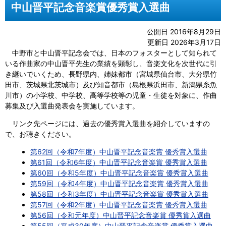
中山晋平記念音楽賞優秀賞入選曲
公開日 2016年8月29日
更新日 2026年3月17日
中野市と中山晋平記念会では、日本のフォスターとして知られて
いる作曲家の中山晋平先生の業績を顕彰し、音楽文化を次世代に引
き継いでいくため、長野県内、姉妹都市（宮城県仙台市、大分県竹
田市、茨城県北茨城市）及び知音都市（島根県浜田市、新潟県糸魚
川市）の小学校、中学校、高等学校等の児童・生徒を対象に、作曲
募集及び入選曲発表会を実施しています。
リンク先ページには、過去の優秀賞入選曲を紹介していますの
で、お聴きください。
第62回（令和7年度）中山晋平記念音楽賞 優秀賞入選曲
第61回（令和6年度）中山晋平記念音楽賞 優秀賞入選曲
第60回（令和5年度）中山晋平記念音楽賞 優秀賞入選曲
第59回（令和4年度）中山晋平記念音楽賞 優秀賞入選曲
第58回（令和3年度）中山晋平記念音楽賞 優秀賞入選曲
第57回（令和2年度）中山晋平記念音楽賞 優秀賞入選曲
第56回（令和元年度）中山晋平記念音楽賞 優秀賞入選曲
第55回（平成30年度）中山晋平記念音楽賞 優秀賞入選曲