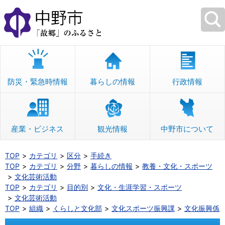
本
文
へ
移
動
防災・緊急時情報
暮らしの情報
行政情報
産業・ビジネス
観光情報
中野市について
TOP
カテゴリ
区分
手続き
TOP
カテゴリ
分野
暮らしの情報
教養・文化・スポーツ
文化芸術活動
TOP
カテゴリ
目的別
文化・生涯学習・スポーツ
文化芸術活動
TOP
組織
くらしと文化部
文化スポーツ振興課
文化振興係