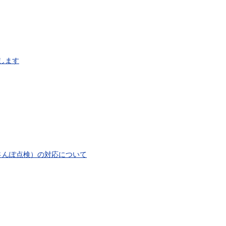
）
します
さんぽ点検）の対応について