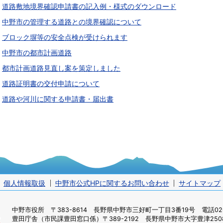
道路敷地境界確認申請書の記入例・様式のダウンロード
中野市の管理する道路との境界確認について
ブロック塀等の安全点検が受けられます
中野市の都市計画道路
都市計画道路見直し案を策定しました
道路証明書の交付申請について
道路や河川に関する申請書・届出書
個人情報取扱
中野市公式HPに関するお問い合わせ
サイトマップ
中野市役所
〒383-8614 長野県中野市三好町一丁目3番19号 電話0269
豊田庁舎（市民課豊田窓口係）
〒389-2192 長野県中野市大字豊津2508