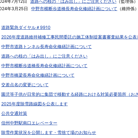
024年7月12日
道路への枝の「はみ出し」にご注意ください
（
監理係
）
024年3月25日
中野市横断歩道橋長寿命化修繕計画について
（
維持係
道路緊急ダイヤル＃9910
2026年度道路維持補修工事民間委託の施工体制提案書審査結果を公表
中野市道路トンネル長寿命化修繕計画について
道路への枝の「はみ出し」にご注意ください
中野市横断歩道橋長寿命化修繕計画について
中野市橋梁長寿命化修繕計画について
交差点名の変更について
園児等子供が日常的に集団で移動する経路における対策必要箇所（お
2025年度除雪路線図を公表します
公共交通対策
信州中野駅南口エレベーター
除雪作業状況を公開します・雪捨て場のお知らせ