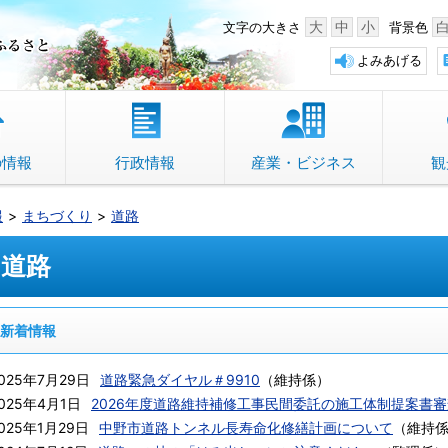
中野市 「故郷」のふるさと
大
中
小
文字の大きさ
背景色
よみあげる
の情報
行政情報
産業・ビジネス
観
報
まちづくり
道路
道路
新着情報
025年7月29日
道路緊急ダイヤル＃9910
（
維持係
）
025年4月1日
2026年度道路維持補修工事民間委託の施工体制提案書
025年1月29日
中野市道路トンネル長寿命化修繕計画について
（
維持