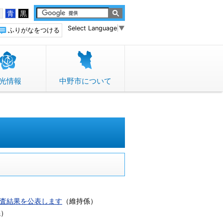
白
青
黒
Select Language
▼
ふりがなをつける
光情報
中野市について
審査結果を公表します
（
維持係
）
係
）