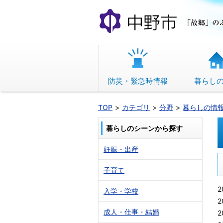
本
文
へ
移
動
防災・緊急時情報
暮らし
TOP
カテゴリ
分野
暮らしの情
暮らしのシーンから探す
妊娠・出産
子育て
2
入学・学校
2
成人・仕事・結婚
2