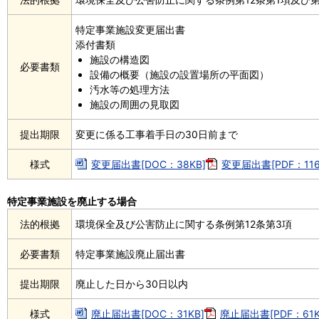
特定事業施設変更届出書
添付書類
施設の構造図
必要書類
設備の概要（施設の設置場所の平面図）
汚水等の処理方法
施設の周囲の見取図
提出期限
変更に係る工事着手日の30日前まで
様式
変更届出書[DOC：38KB]
変更届出書[PDF：116
特定事業施設を廃止する場合
法的根拠
環境保全及び公害防止に関する条例第12条第3項
必要書類
特定事業施設廃止届出書
提出期限
廃止した日から30日以内
様式
廃止届出書[DOC：31KB]
廃止届出書[PDF：61K