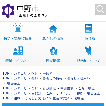
本
文
へ
移
動
防災・緊急時情報
暮らしの情報
行政情報
産業・ビジネス
観光情報
中野市について
TOP
カテゴリ
区分
手続き
TOP
カテゴリ
分野
暮らしの情報
暮らしと住まい
環境保全
TOP
カテゴリ
分野
行政情報
申請書類
ごみ・環境
TOP
カテゴリ
目的別
ごみ・リサイクル・環境
環境保全
TOP
組織
くらしと文化部
生活環境課
環境係