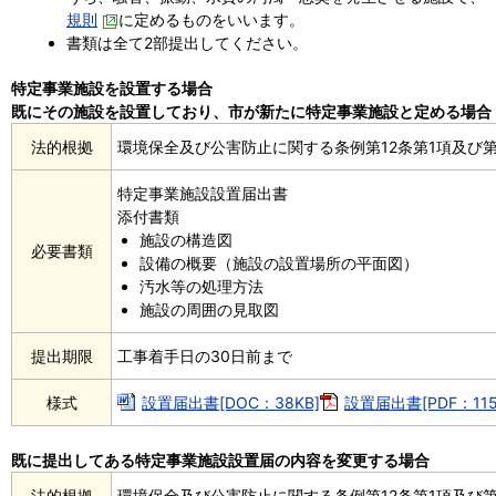
規則
に定めるものをいいます。
書類は全て2部提出してください。
特定事業施設を設置する場合
既にその施設を設置しており、市が新たに特定事業施設と定める場合
法的根拠
環境保全及び公害防止に関する条例第12条第1項及び第
特定事業施設設置届出書
添付書類
施設の構造図
必要書類
設備の概要（施設の設置場所の平面図）
汚水等の処理方法
施設の周囲の見取図
提出期限
工事着手日の30日前まで
様式
設置届出書[DOC：38KB]
設置届出書[PDF：115
既に提出してある特定事業施設設置届の内容を変更する場合
法的根拠
環境保全及び公害防止に関する条例第12条第1項及び第