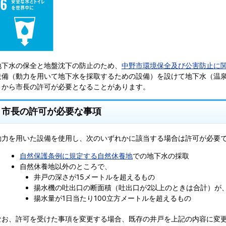
地下水の保全と地盤沈下の防止のため、
中野市環境保全及び公害防止に
設備（動力を用いて地下水を採取するための設備）を設けて地下水（温泉を
月から市長の許可が必要となることがあります。
市長の許可が必要な事項
動力を用いた設備を使用し、次のいずれかに該当する場合は許可が必要
自然保護条例に規定する自然休養地
での地下水の採取
自然休養地以外のところで、
井戸の深さが15メートルを超えるもの
揚水機の吐出口の断面積（吐出口が2以上のときは合計）が、
揚水量が1日当たり100立方メートルを超えるもの
なお、許可を受けた事項を変更する場合、既存の井戸を上記の内容に変