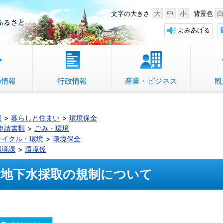
中野市 「故郷」のふるさと
大
中
小
文字の大きさ
背景色
よみあげる
の情報
行政情報
産業・ビジネス
観
報
暮らしと住まい
環境保全
申請書類
ごみ・環境
サイクル・環境
環境保全
環境課
環境係
地下水採取の規制について