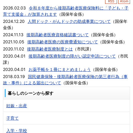
RSS
Atom
2026.02.03
令和８年度から後期高齢者医療保険料に「子ども・子
育て支援金」が加算されます
（
国保年金係
）
2024.12.20
人間ドック・がんドックの助成事業について
（
国保年
金係
）
2024.11.13
後期高齢者医療資格確認書ついて
（
国保年金係
）
2021.10.05
後期高齢者医療の医療費通知について
（
国保年金係
）
2020.11.02
後期高齢者医療制度とは
（
市民課
）
2020.04.01
後期高齢者医療制度の障がい認定申請について
（
市民
課
）
2020.04.01
お薬手帳を１冊にまとめましょう
（
国保年金係
）
2018.03.19
国民健康保険・後期高齢者医療保険の第三者行為（事
故・事件）による届出について
（
国保年金係
）
暮らしのシーンから探す
妊娠・出産
子育て
入学・学校