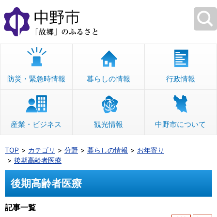
本
文
へ
移
動
防災・緊急時情報
暮らしの情報
行政情報
産業・ビジネス
観光情報
中野市について
TOP
カテゴリ
分野
暮らしの情報
お年寄り
後期高齢者医療
後期高齢者医療
記事一覧