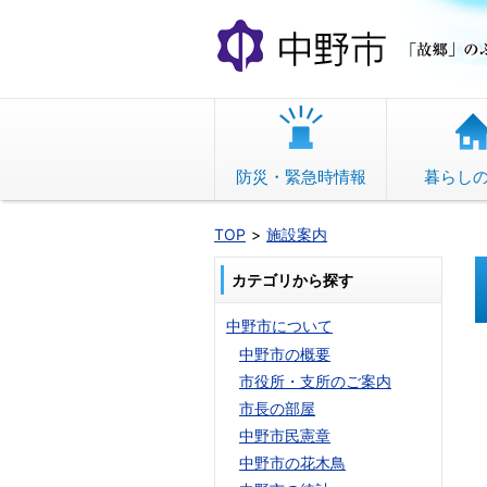
本
文
へ
移
動
防災・緊急時情報
暮らし
TOP
施設案内
カテゴリから探す
中野市について
中野市の概要
市役所・支所のご案内
市長の部屋
中野市民憲章
中野市の花木鳥