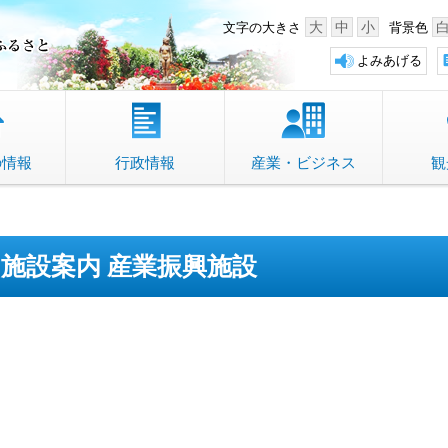
中野市 「故郷」のふるさと
大
中
小
文字の大きさ
背景色
よみあげる
の情報
行政情報
産業・ビジネス
観
施設案内 産業振興施設