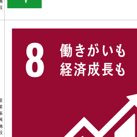
施
設
産
業
振
興
施
設