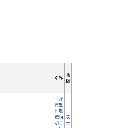
地
名称
図
中野
市豊
田農
産物
表
加工
示