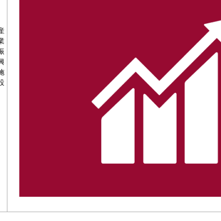
産
業
振
興
施
設