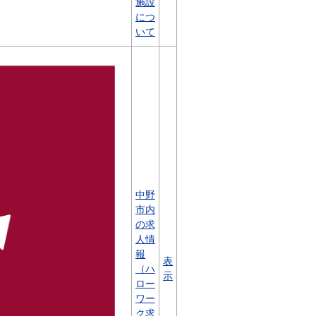
施設
につ
いて
中野
市内
の求
人情
報
表
（ハ
示
ロー
ワー
ク求