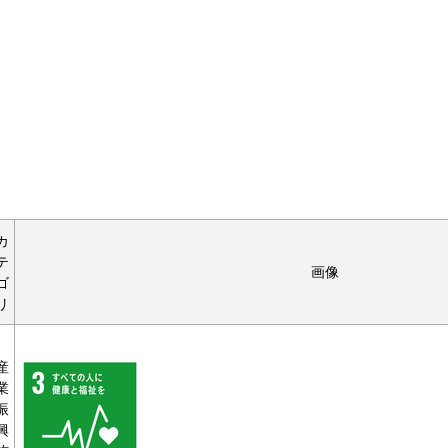
カ
テ
画像
ゴ
リ
産
業
振
興