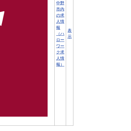
中野
市内
の求
人情
報
表
（ハ
示
ロー
ワー
ク求
人情
報）