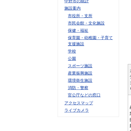
中野市の統計
施設案内
市役所・支所
市民会館・文化施設
保健・福祉
保育園・幼稚園・子育て
支援施設
学校
公園
スポーツ施設
産業振興施設
環境衛生施設
消防・警察
官公庁などの窓口
アクセスマップ
ライブカメラ