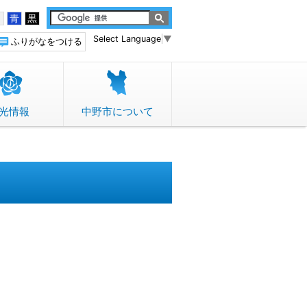
白
青
黒
Select Language
▼
ふりがなをつける
光情報
中野市について