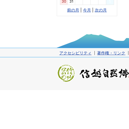
30
31
1
2
3
4
5
前の月
|
今月
|
次の月
アクセシビリティ
著作権・リンク