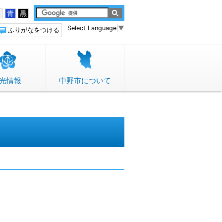
白
青
黒
Select Language
▼
ふりがなをつける
光情報
中野市について