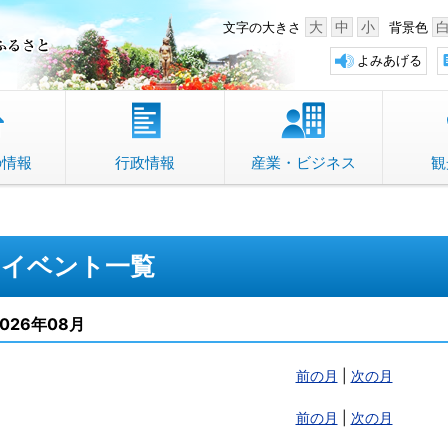
中野市 「故郷」のふるさと
大
中
小
文字の大きさ
背景色
よみあげる
の情報
行政情報
産業・ビジネス
観
イベント一覧
2026年08月
前の月
|
次の月
前の月
|
次の月