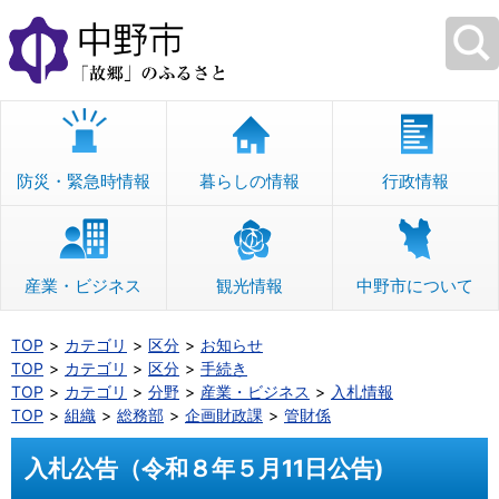
本
文
へ
移
動
防災・緊急時情報
暮らしの情報
行政情報
産業・ビジネス
観光情報
中野市について
TOP
カテゴリ
区分
お知らせ
TOP
カテゴリ
区分
手続き
TOP
カテゴリ
分野
産業・ビジネス
入札情報
TOP
組織
総務部
企画財政課
管財係
入札公告（令和８年５月11日公告)