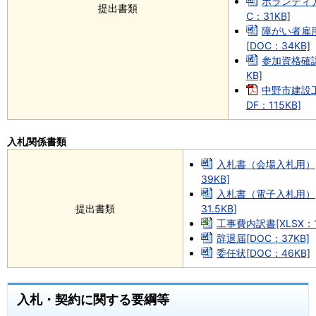
ボランティ
提出書類
C：31KB]
障がい者雇
[DOC：34KB]
参加資格確認
KB]
中野市建設
DF：115KB]
入札関係書類
入札書（会場入札用）[
39KB]
入札書（電子入札用）[
提出書類
31.5KB]
工事費内訳書[XLSX：1
辞退届[DOC：37KB]
委任状[DOC：46KB]
入札・契約に関する要綱等