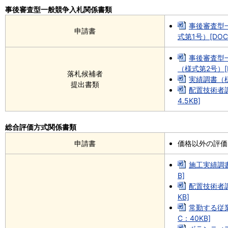
事後審査型一般競争入札関係書類
事後審査型
申請書
式第1号）[DOC
事後審査型
（様式第2号）[D
落札候補者
実績調書（様
提出書類
配置技術者調
4.5KB]
総合評価方式関係書類
申請書
価格以外の評価
施工実績調書
B]
配置技術者調
KB]
常勤する従
C：40KB]