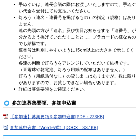
手ぬぐいは、連長会議の際にお渡しいたしますので、手ぬぐ
い代金を受付にてお支払いください。
灯ろう（連名・連番号を掲げるもの）の指定（規格）はあり
ません。
連の先頭の方が「連名」及び後日お知らせする「連番号」が
分かるよう掲げていただくこととし、プラカードの様なもの
でも結構です。
連番号は判別しやすいように15cm以上の大きさで示してく
ださい。
各連の判断で灯ろうをアレンジしていただいて結構です。
（豆電球や乾電池、灯ろう用紙の配布はありません。）
灯ろう（用紙貼付なし）の貸し出しはありますが、数に限り
がありますので、お貸しできない場合があります。
詳細は募集要領をご確認ください。
参加連募集要領、参加申込書
【参加連】募集要領＆参加申込書[PDF：273KB]
参加連申込書（Word形式）[DOCX：33.1KB]