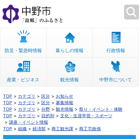
本
文
へ
移
動
防災・緊急時情報
暮らしの情報
行政情報
産業・ビジネス
観光情報
中野市について
TOP
カテゴリ
区分
お知らせ
TOP
カテゴリ
区分
募集情報
TOP
カテゴリ
分野
観光情報
祭り・イベント・体験
TOP
カテゴリ
目的別
文化・生涯学習・スポーツ
講座・イベント情報
TOP
組織
経済部
商工観光課
商工労政係