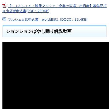
【しょんしょん・陣屋マルシェ（企業の広場）出店者】募集要項
＆出店者申込書[PDF：230KB]
マルシェ出店申込書（word形式）[DOCX：33.4KB]
ションションばやし踊り解説動画