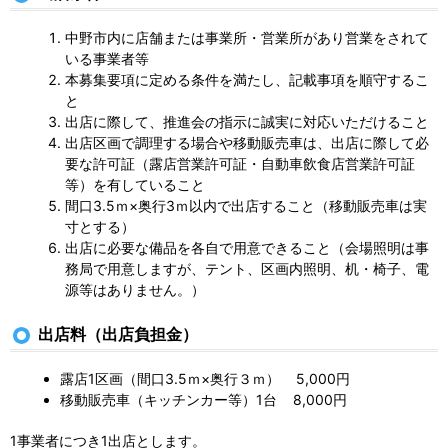
中野市内に店舗または事業所・営業所があり営業をされて
いる事業者等
本募集要項に定める条件を満たし、記載事項を順守するこ
と
出店に際して、推進会の指示に誠実に対応いただけること
出店区画で調理する場合や移動販売車は、出店に際して必
要な許可証（露店営業許可証・自動車飲食店営業許可証
等）を有していること
間口3.5ｍ×奥行3ｍ以内で出店すること（移動販売車は実
寸とする）
出店に必要な備品を各自で用意できること（会場照明は事
務局で用意しますが、テント、区画内照明、机・椅子、電
源等はありません。）
出店料（出店負担金）
露店1区画（間口3.5ｍ×奥行３ｍ） 5,000円
移動販売車（キッチンカー等）1台 8,000円
1事業者につき1出店とします。